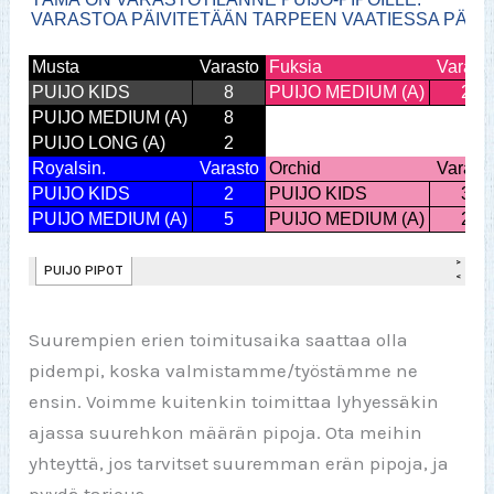
Suurempien erien toimitusaika saattaa olla
pidempi, koska valmistamme/työstämme ne
ensin. Voimme kuitenkin toimittaa lyhyessäkin
ajassa suurehkon määrän pipoja. Ota meihin
yhteyttä, jos tarvitset suuremman erän pipoja, ja
pyydä tarjous.