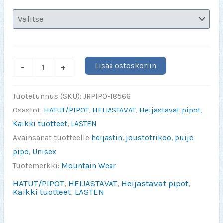
PIKKUVELI
Lisää ostoskoriin
-
+
CARTOON
heijastava
Tuotetunnus (SKU):
JRPIPO-18566
pipo
Osastot:
HATUT/PIPOT
,
HEIJASTAVAT
,
Heijastavat pipot
,
määrä
Kaikki tuotteet
,
LASTEN
Avainsanat tuotteelle
heijastin
,
joustotrikoo
,
puijo
pipo
,
Unisex
Tuotemerkki:
Mountain Wear
HATUT/PIPOT
,
HEIJASTAVAT
,
Heijastavat pipot
,
Kaikki tuotteet
,
LASTEN