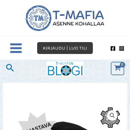
Siirry
sisältöön
KIRJAUDU | LUO TILI
Hae