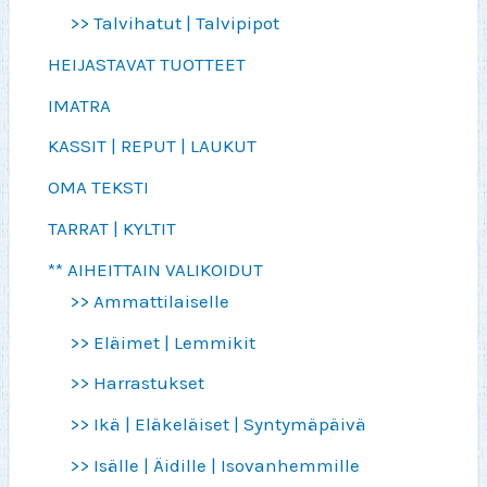
>> Talvihatut | Talvipipot
HEIJASTAVAT TUOTTEET
IMATRA
KASSIT | REPUT | LAUKUT
OMA TEKSTI
TARRAT | KYLTIT
** AIHEITTAIN VALIKOIDUT
>> Ammattilaiselle
>> Eläimet | Lemmikit
>> Harrastukset
>> Ikä | Eläkeläiset | Syntymäpäivä
>> Isälle | Äidille | Isovanhemmille