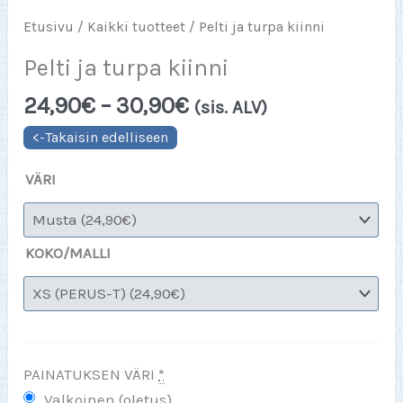
Etusivu
/
Kaikki tuotteet
/ Pelti ja turpa kiinni
Pelti ja turpa kiinni
Hintaluokka:
24,90
€
–
30,90
€
(sis. ALV)
24,90€
-
30,90€
VÄRI
KOKO/MALLI
PAINATUKSEN VÄRI
*
Valkoinen (oletus)