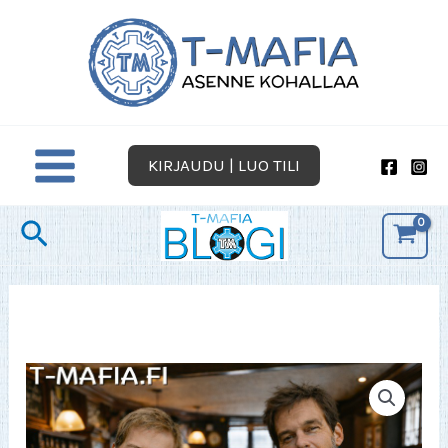
Siirry
sisältöön
KIRJAUDU | LUO TILI
Hae