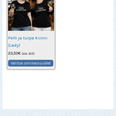
Pelti ja turpa kiinni
(Lady)
23,50
€
(sis. ALV)
Tällä
Valitse ominaisuudet
tuotteella
on
useampi
muunnelma.
Voit
tehdä
valinnat