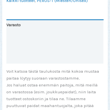
Kaikki tuotteet
,
PERUS-T (Miesten/Unisex)
Varasto
Toinen väri
Lisätiedot
Arviot (0)
Voit katsoa tästä taulukosta mitä kokoa mustaa
paitaa löytyy suoraan varastostamme.
Jos haluat ostaa enemmän paitoja, mitä meillä
on varastossa (esim. joukkuepaidat), niin laita
tuotteet ostoskoriin ja tilaa ne. Tilaamme
puuttuvat paidat maahantuojalta, joka pitää