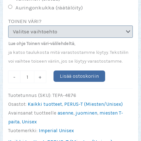
Auringonkukka (räätälöity)
TOINEN VÄRI?
Lue ohje Toinen väri-välilehdeltä
,
ja katso taulukosta mitä varastostamme löytyy. Tekstiilin
voi vaihtee toiseen väriin, jos se löytyy varastostamme.
Pelti
Lisää ostoskoriin
-
+
ja
turpa
Tuotetunnus (SKU):
TEPA-4876
kiinni
Osastot:
Kaikki tuotteet
,
PERUS-T (Miesten/Unisex)
määrä
Avainsanat tuotteelle
asenne
,
juominen
,
miesten T-
paita
,
Unisex
Tuotemerkki:
Imperial Unisex