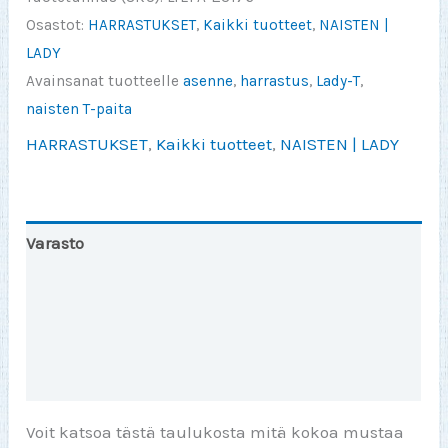
määrä
Osastot:
HARRASTUKSET
,
Kaikki tuotteet
,
NAISTEN |
LADY
Avainsanat tuotteelle
asenne
,
harrastus
,
Lady-T
,
naisten T-paita
HARRASTUKSET
,
Kaikki tuotteet
,
NAISTEN | LADY
Varasto
Toinen väri
Lisätiedot
Arviot (0)
Voit katsoa tästä taulukosta mitä kokoa mustaa