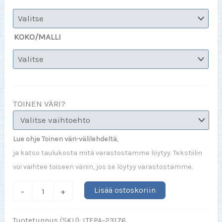
KOKO/MALLI
TOINEN VÄRI?
Lue ohje Toinen väri-välilehdeltä
,
ja katso taulukosta mitä varastostamme löytyy. Tekstiilin
voi vaihtee toiseen väriin, jos se löytyy varastostamme.
Paskamyrsky
Lisää ostoskoriin
-
+
bongari
(Lady)
Tuotetunnus (SKU):
LTEPA-23176