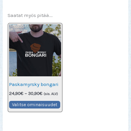
Saatat myös pitää...
Paskamyrsky bongari
Hintaluokka:
24,90
€
–
30,90
€
(sis. ALV)
24,90€
Tällä
-
Valitse ominaisuudet
30,90€
tuotteella
on
useampi