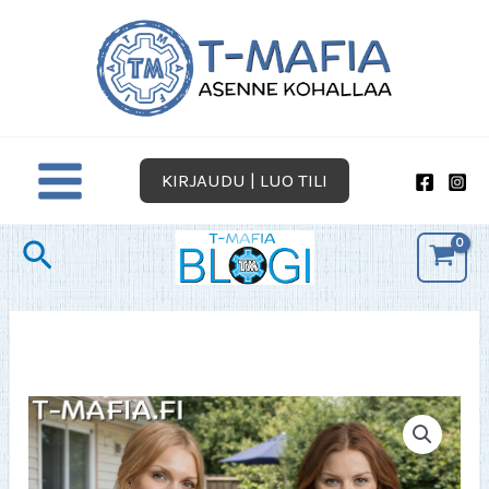
Siirry
sisältöön
KIRJAUDU | LUO TILI
Hae