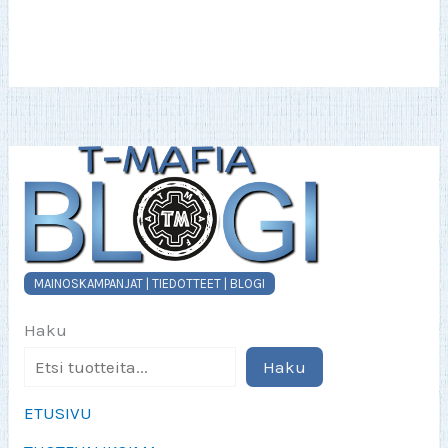
muunnelma.
Voit
tehdä
valinnat
tuotteen
sivulla.
MAINOSKAMPANJAT | TIEDOTTEET | BLOGI
Haku
Haku
ETUSIVU