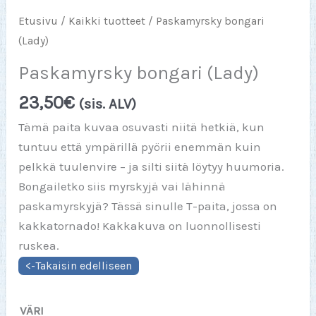
Etusivu
/
Kaikki tuotteet
/ Paskamyrsky bongari
(Lady)
Paskamyrsky bongari (Lady)
23,50
€
(sis. ALV)
Tämä paita kuvaa osuvasti niitä hetkiä, kun
tuntuu että ympärillä pyörii enemmän kuin
pelkkä tuulenvire – ja silti siitä löytyy huumoria.
Bongailetko siis myrskyjä vai lähinnä
paskamyrskyjä? Tässä sinulle T-paita, jossa on
kakkatornado! Kakkakuva on luonnollisesti
ruskea.
VÄRI