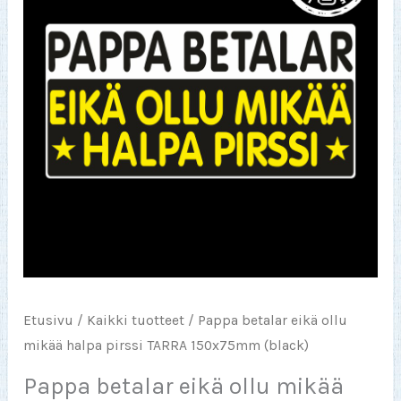
Etusivu
/
Kaikki tuotteet
/ Pappa betalar eikä ollu
mikää halpa pirssi TARRA 150x75mm (black)
Pappa betalar eikä ollu mikää