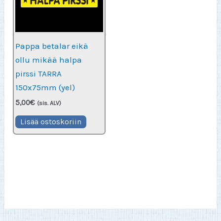
Pappa betalar eikä
ollu mikää halpa
pirssi TARRA
150x75mm (yel)
5,00
€
(sis. ALV)
Lisää ostoskoriin