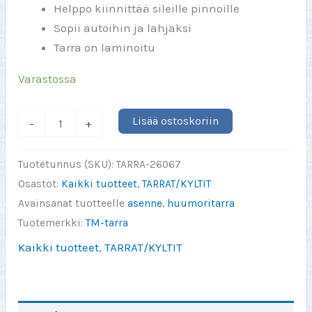
Helppo kiinnittää sileille pinnoille
Sopii autoihin ja lahjaksi
Tarra on laminoitu
Varastossa
Pappa
Lisää ostoskoriin
-
+
betalar
eikä
Tuotetunnus (SKU):
TARRA-26067
ollu
Osastot:
Kaikki tuotteet
,
TARRAT/KYLTIT
mikää
Avainsanat tuotteelle
asenne
,
huumoritarra
halpa
Tuotemerkki:
TM-tarra
pirssi
Kaikki tuotteet
,
TARRAT/KYLTIT
TARRA
150x75mm
(black)