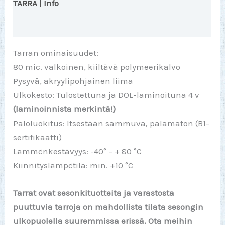
määrä
TARRA | Info
Arviot (0)
Tarran ominaisuudet:
80 mic. valkoinen, kiiltävä polymeerikalvo
Pysyvä, akryylipohjainen liima
Ulkokesto: Tulostettuna ja DOL-laminoituna 4 v
(laminoinnista merkintä!)
Paloluokitus: Itsestään sammuva, palamaton (B1-
sertifikaatti)
Lämmönkestävyys: -40° – + 80 °C
Kiinnityslämpötila: min. +10 °C
Tarrat ovat sesonkituotteita ja varastosta
puuttuvia tarroja on mahdollista tilata sesongin
ulkopuolella suuremmissa erissä. Ota meihin