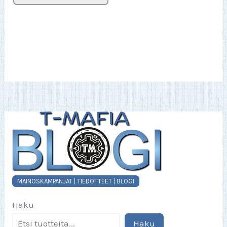
30,90€
tuotteella
on
useampi
muunnelma.
Voit
tehdä
valinnat
tuotteen
sivulla.
MAINOSKAMPANJAT | TIEDOTTEET | BLOGI
Haku
Haku