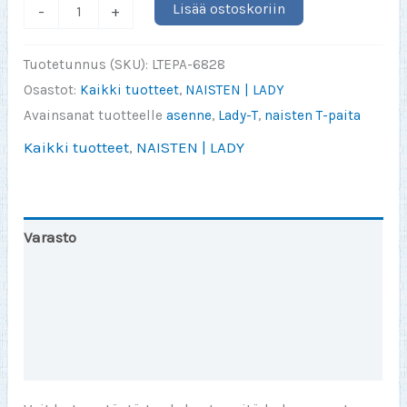
Onnellisuus
Lisää ostoskoriin
-
+
on
sitä
Tuotetunnus (SKU):
LTEPA-6828
että
Osastot:
Kaikki tuotteet
,
NAISTEN | LADY
ei
Avainsanat tuotteelle
asenne
,
Lady-T
,
naisten T-paita
vituta
Kaikki tuotteet
,
NAISTEN | LADY
ihan
joka
päivä
(LADY)
Varasto
määrä
Toinen väri
Lisätiedot
Arviot (0)