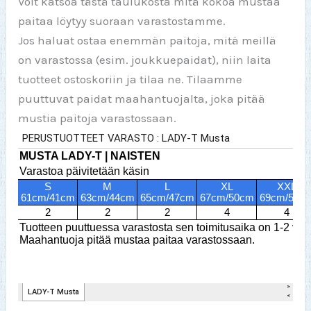
Voit katsoa tästä taulukosta mitä kokoa mustaa
paitaa löytyy suoraan varastostamme.
Jos haluat ostaa enemmän paitoja, mitä meillä
on varastossa (esim. joukkuepaidat), niin laita
tuotteet ostoskoriin ja tilaa ne. Tilaamme
puuttuvat paidat maahantuojalta, joka pitää
mustia paitoja varastossaan.