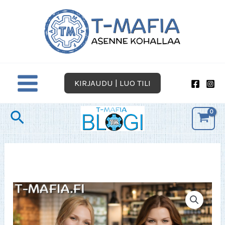
Siirry
sisältöön
KIRJAUDU | LUO TILI
Hae