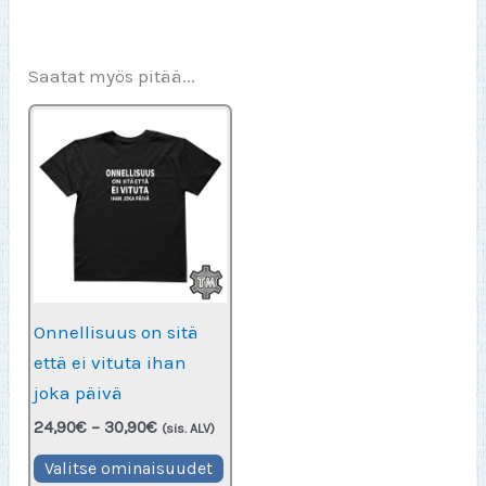
Saatat myös pitää...
Onnellisuus on sitä
että ei vituta ihan
joka päivä
Hintaluokka:
24,90
€
–
30,90
€
(sis. ALV)
24,90€
Tällä
-
Valitse ominaisuudet