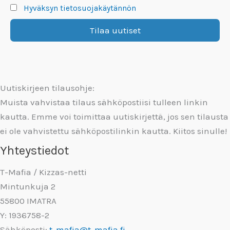
Hyväksyn tietosuojakäytännön
Uutiskirjeen tilausohje:
Muista vahvistaa tilaus sähköpostiisi tulleen linkin
kautta. Emme voi toimittaa uutiskirjettä, jos sen tilausta
ei ole vahvistettu sähköpostilinkin kautta. Kiitos sinulle!
Yhteystiedot
T-Mafia / Kizzas-netti
Mintunkuja 2
55800 IMATRA
Y: 1936758-2
Sähköposti:
t-mafia@t-mafia.fi