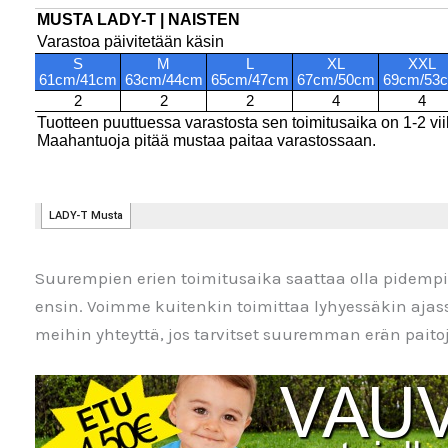
Suurempien erien toimitusaika saattaa olla pidem
ensin. Voimme kuitenkin toimittaa lyhyessäkin aja
meihin yhteyttä, jos tarvitset suuremman erän paitoja