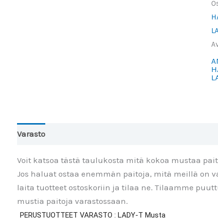
O
h
H
it
L
e
A
(v
A
te
H
L
L
m
Varasto
Toinen väri
Lisätiedot
Arviot (0)
Voit katsoa tästä taulukosta mitä kokoa mustaa pai
Jos haluat ostaa enemmän paitoja, mitä meillä on va
laita tuotteet ostoskoriin ja tilaa ne. Tilaamme puu
mustia paitoja varastossaan.