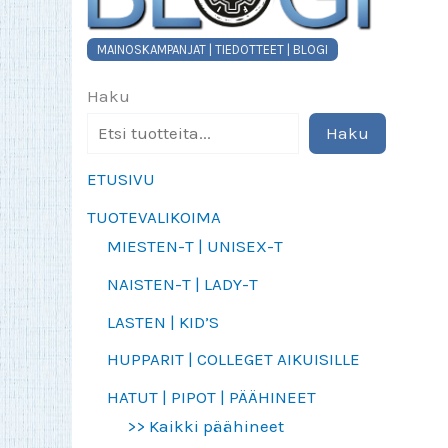
MAINOSKAMPANJAT | TIEDOTTEET | BLOGI
Haku
Haku
ETUSIVU
TUOTEVALIKOIMA
MIESTEN-T | UNISEX-T
NAISTEN-T | LADY-T
LASTEN | KID’S
HUPPARIT | COLLEGET AIKUISILLE
HATUT | PIPOT | PÄÄHINEET
>> Kaikki päähineet