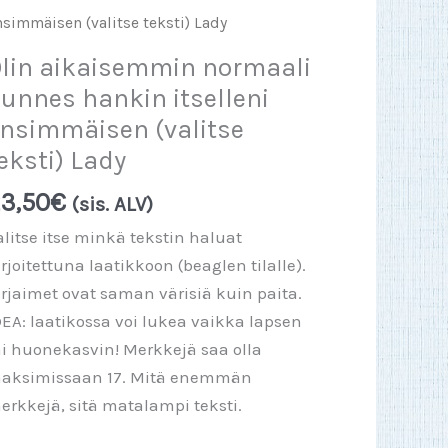
nsimmäisen (valitse teksti) Lady
lin aikaisemmin normaali
unnes hankin itselleni
nsimmäisen (valitse
eksti) Lady
3,50
€
(sis. ALV)
alitse itse minkä tekstin haluat
irjoitettuna laatikkoon (beaglen tilalle).
irjaimet ovat saman värisiä kuin paita.
DEA: laatikossa voi lukea vaikka lapsen
ai huonekasvin! Merkkejä saa olla
aksimissaan 17. Mitä enemmän
erkkejä, sitä matalampi teksti.