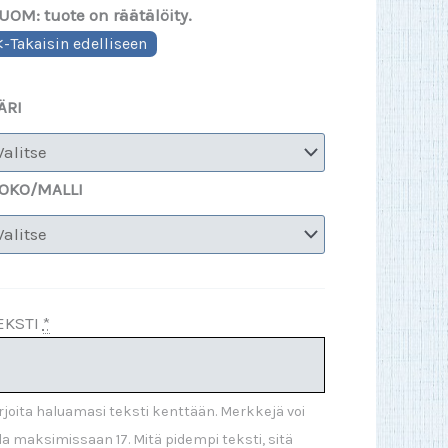
UOM: tuote on räätälöity.
ÄRI
OKO/MALLI
EKSTI
*
rjoita haluamasi teksti kenttään. Merkkejä voi
la maksimissaan 17. Mitä pidempi teksti, sitä