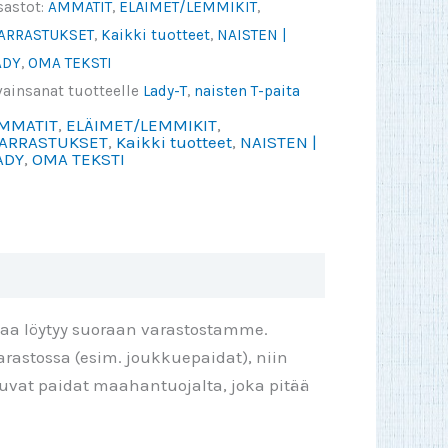
sastot:
AMMATIT
,
ELÄIMET/LEMMIKIT
,
ankin
ARRASTUKSET
,
Kaikki tuotteet
,
NAISTEN |
selleni
ADY
,
OMA TEKSTI
nsimmäisen
vainsanat tuotteelle
Lady-T
,
naisten T-paita
alitse
MMATIT
,
ELÄIMET/LEMMIKIT
,
ksti)
ARRASTUKSET
,
Kaikki tuotteet
,
NAISTEN |
ADY
,
OMA TEKSTI
ady
äärä
taa löytyy suoraan varastostamme.
rastossa (esim. joukkuepaidat), niin
ttuvat paidat maahantuojalta, joka pitää