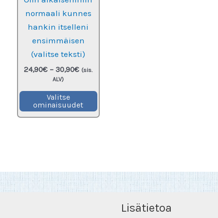
normaali kunnes
hankin itselleni
ensimmäisen
(valitse teksti)
Hintaluokka:
24,90
€
–
30,90
€
(sis.
24,90€
ALV)
-
Tällä
30,90€
Valitse
ominaisuudet
tuotteella
on
useampi
muunnelma.
Voit
tehdä
valinnat
tuotteen
Lisätietoa
sivulla.