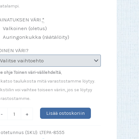
atalampi.
AINATUKSEN VÄRI
*
Valkoinen (oletus)
Auringonkukka (räätälöity)
OINEN VÄRI?
e ohje Toinen väri-välilehdeltä
,
 katso taulukosta mitä varastostamme löytyy.
kstiilin voi vaihtee toiseen väriin, jos se löytyy
arastostamme.
lin
Lisää ostoskoriin
-
+
ikaisemmin
ormaali
uotetunnus (SKU):
LTEPA-8555
unnes