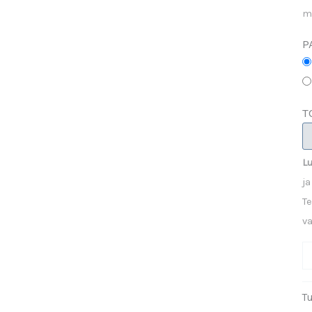
m
P
T
Lu
ja
Te
v
O
a
n
T
k