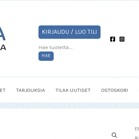
KIRJAUDU / LUO TILI
Hae tuotetta...
HAE
ET
TARJOUKSIA
TILAA UUTISET
OSTOSKORI
E
a