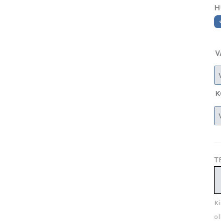
H
V
K
T
Ki
ol