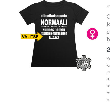
e
O
k
e
t
2
V
k
K
I
t
m
m