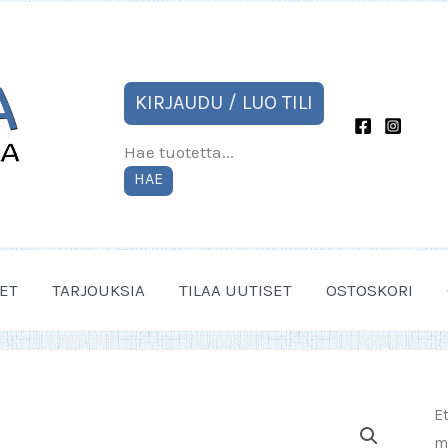
KIRJAUDU / LUO TILI
Hae tuotetta...
HAE
ET
TARJOUKSIA
TILAA UUTISET
OSTOSKORI
E
m