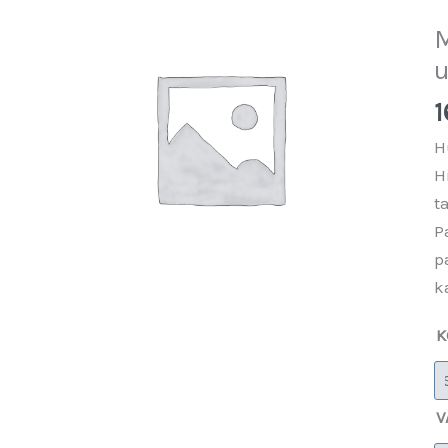
M
u
1
H
H
t
P
p
k
K
V