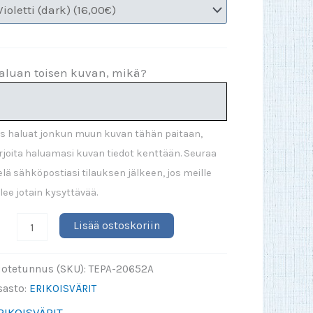
aluan toisen kuvan, mikä?
s haluat jonkun muun kuvan tähän paitaan,
rjoita haluamasi kuvan tiedot kenttään. Seuraa
elä sähköpostiasi tilauksen jälkeen, jos meille
lee jotain kysyttävää.
usiikki
Lisää ostoskoriin
lasti
inut
uotetunnus (SKU):
TEPA-20652A
rheilulta
sasto:
ERIKOISVÄRIT
ADY
RIKOISVÄRIT