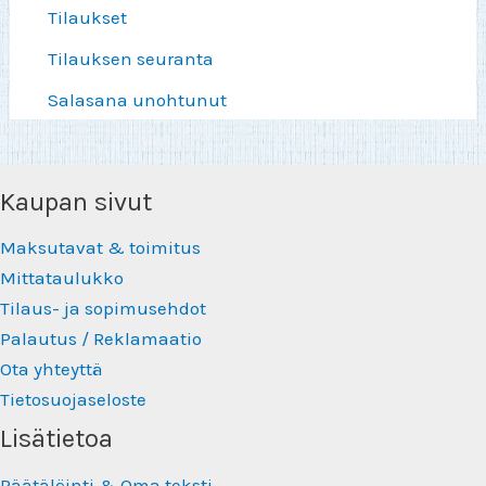
Tilaukset
Tilauksen seuranta
Salasana unohtunut
Kaupan sivut
Maksutavat & toimitus
Mittataulukko
Tilaus- ja sopimusehdot
Palautus / Reklamaatio
Ota yhteyttä
Tietosuojaseloste
Lisätietoa
Räätälöinti & Oma teksti