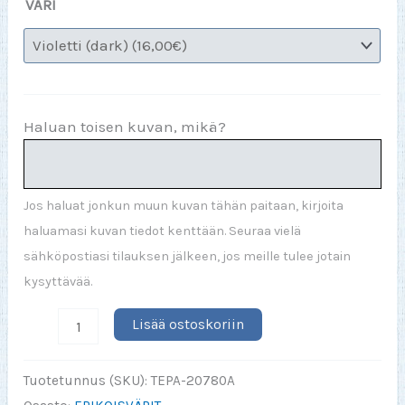
VÄRI
Haluan toisen kuvan, mikä?
Jos haluat jonkun muun kuvan tähän paitaan, kirjoita
haluamasi kuvan tiedot kenttään. Seuraa vielä
sähköpostiasi tilauksen jälkeen, jos meille tulee jotain
kysyttävää.
Musiikki
Lisää ostoskoriin
pelasti
minut
Tuotetunnus (SKU):
TEPA-20780A
urheilulta