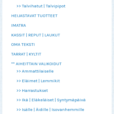
>> Talvihatut | Talvipipot
HEIJASTAVAT TUOTTEET
IMATRA
KASSIT | REPUT | LAUKUT
OMA TEKSTI
TARRAT | KYLTIT
** AIHEITTAIN VALIKOIDUT
>> Ammattilaiselle
>> Eläimet | Lemmikit
>> Harrastukset
>> Ikä | Eläkeläiset | Syntymäpäivä
>> Isälle | Äidille | Isovanhemmille