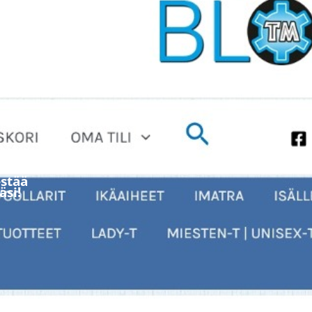
stää
äsi!