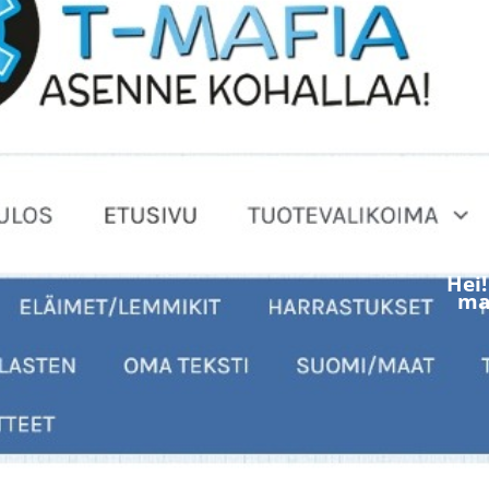
Hei
mak