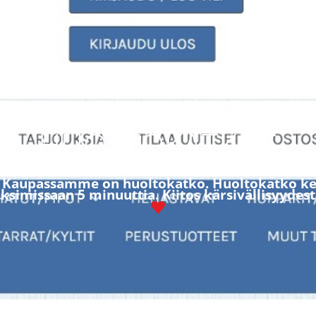
KAUPASSA ON
HUOLTOKATKOS
! Kaupassamme on huoltokatko. Huoltokatko ke
simissaan 5 minuuttia. Kiitos kärsivällisyydest