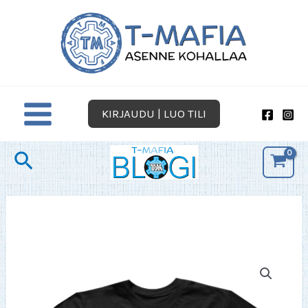
Siirry
sisältöön
KIRJAUDU | LUO TILI
Hae