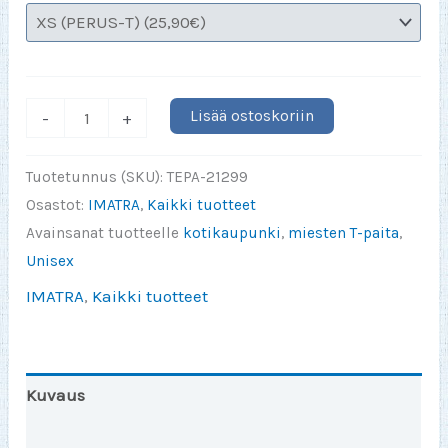
Missä
Lisää ostoskoriin
-
+
ikinä
vaellankaan
Tuotetunnus (SKU):
TEPA-21299
Imatra
Osastot:
IMATRA
,
Kaikki tuotteet
tulee
Avainsanat tuotteelle
kotikaupunki
,
miesten T-paita
,
aina
Unisex
olemaan
IMATRA
,
Kaikki tuotteet
kotini
määrä
Kuvaus
Lisätiedot