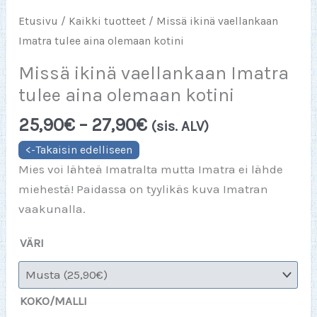
Etusivu
/
Kaikki tuotteet
/ Missä ikinä vaellankaan
Imatra tulee aina olemaan kotini
Missä ikinä vaellankaan Imatra
tulee aina olemaan kotini
Hintaluokka:
25,90
€
–
27,90
€
(sis. ALV)
25,90€
-
Mies voi lähteä Imatralta mutta Imatra ei lähde
27,90€
miehestä! Paidassa on tyylikäs kuva Imatran
vaakunalla.
VÄRI
KOKO/MALLI