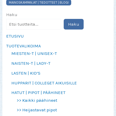
MAINOSKAMPANJAT | TIEDOTTEET | BLOGI
Haku
Haku
ETUSIVU
TUOTEVALIKOIMA
MIESTEN-T | UNISEX-T
NAISTEN-T | LADY-T
LASTEN | KID’S
HUPPARIT | COLLEGET AIKUISILLE
HATUT | PIPOT | PÄÄHINEET
>> Kaikki päähineet
>> Heijastavat pipot