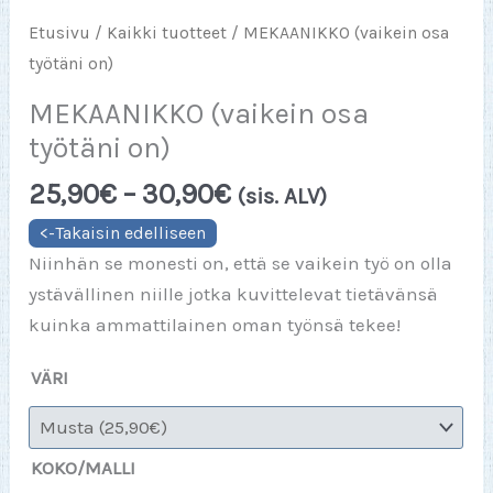
Etusivu
/
Kaikki tuotteet
/ MEKAANIKKO (vaikein osa
työtäni on)
MEKAANIKKO (vaikein osa
työtäni on)
Hintaluokka:
25,90
€
–
30,90
€
(sis. ALV)
25,90€
-
Niinhän se monesti on, että se vaikein työ on olla
30,90€
ystävällinen niille jotka kuvittelevat tietävänsä
kuinka ammattilainen oman työnsä tekee!
VÄRI
KOKO/MALLI