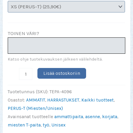
TOINEN VÄRI?
Katso ohje tuotekuvauksen jälkeen välilehdeltä.
MEKAANIKKO
Lisää ostoskoriin
(vaikein
osa
Tuotetunnus (SKU):
TEPA-4096
työtäni
Osastot:
AMMATIT
,
HARRASTUKSET
,
Kaikki tuotteet
,
on)
PERUS-T (Miesten/Unisex)
määrä
Avainsanat tuotteelle
ammattipaita
,
asenne
,
korjata
,
miesten T-paita
,
työ
,
Unisex