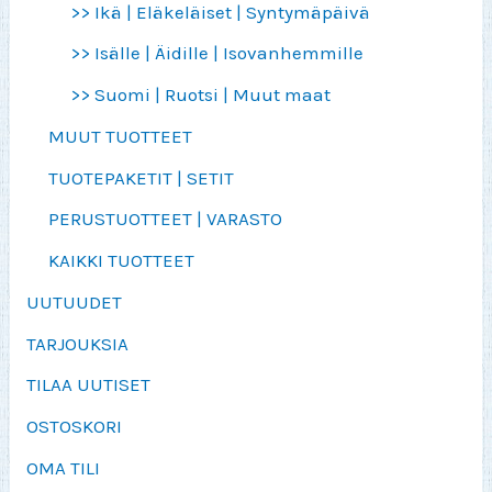
>> Ikä | Eläkeläiset | Syntymäpäivä
>> Isälle | Äidille | Isovanhemmille
>> Suomi | Ruotsi | Muut maat
MUUT TUOTTEET
TUOTEPAKETIT | SETIT
PERUSTUOTTEET | VARASTO
KAIKKI TUOTTEET
UUTUUDET
TARJOUKSIA
TILAA UUTISET
OSTOSKORI
OMA TILI