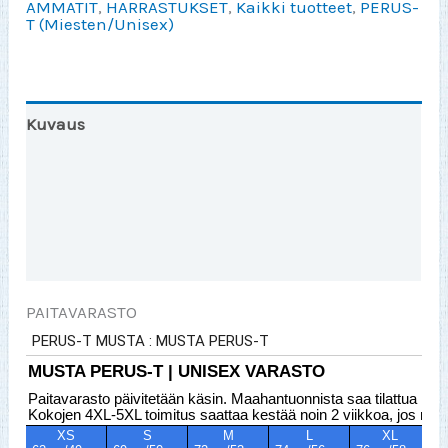
AMMATIT
,
HARRASTUKSET
,
Kaikki tuotteet
,
PERUS-
T (Miesten/Unisex)
Kuvaus
Toinen väri?
Lisätiedot
Arviot (0)
PAITAVARASTO