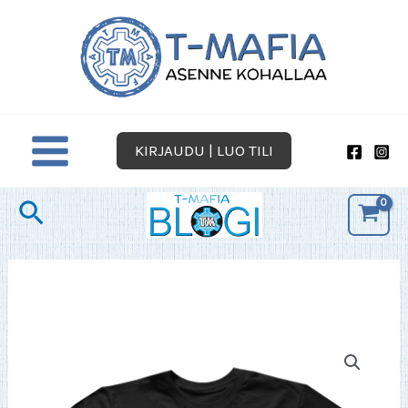
Siirry
sisältöön
KIRJAUDU | LUO TILI
Hae