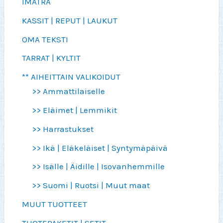
IMATRA
KASSIT | REPUT | LAUKUT
OMA TEKSTI
TARRAT | KYLTIT
** AIHEITTAIN VALIKOIDUT
>> Ammattilaiselle
>> Eläimet | Lemmikit
>> Harrastukset
>> Ikä | Eläkeläiset | Syntymäpäivä
>> Isälle | Äidille | Isovanhemmille
>> Suomi | Ruotsi | Muut maat
MUUT TUOTTEET
TUOTEPAKETIT | SETIT