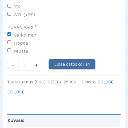
XXL
3XL (+3€)
KUVAN VÄRI
*
Valkoinen
Hopea
Musta
Lierihattunainen
Lisää ostoskoriin
-
+
Silver/White/Black
(LADYROB)
Tuotetunnus (SKU):
CLTEPA-25060
Osasto:
COLOSE
S-
COLOSE
3XL
määrä
Kuvaus