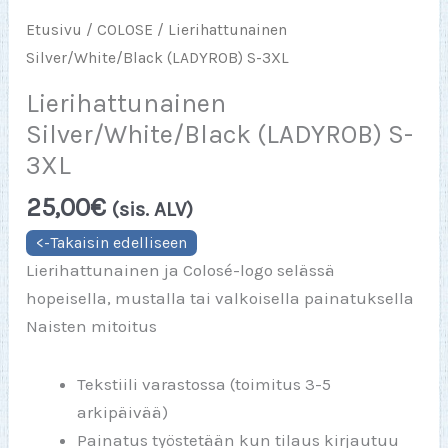
Etusivu
/
COLOSE
/ Lierihattunainen
Silver/White/Black (LADYROB) S-3XL
Lierihattunainen
Silver/White/Black (LADYROB) S-
3XL
25,00
€
(sis. ALV)
Lierihattunainen ja Colosé-logo selässä
hopeisella, mustalla tai valkoisella painatuksella
Naisten mitoitus
Tekstiili varastossa (toimitus 3-5
arkipäivää)
Painatus työstetään kun tilaus kirjautuu