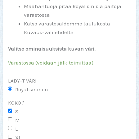
Maahantuoja pitää Royal sinisiä paitoja
varastossa
Katso varastosaldomme taulukosta
Kuvaus-välilehdeltä
Valitse ominaisuuksista kuvan väri.
Varastossa (voidaan jälkitoimittaa)
LADY-T VÄRI
Royal sininen
KOKO
*
S
M
L
XL