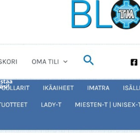
stää
äsi!