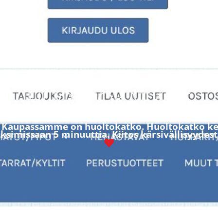
KAUPASSA ON
HUOLTOKATKOS
! Kaupassamme on huoltokatko. Huoltokatko ke
simissaan 5 minuuttia. Kiitos kärsivällisyydest