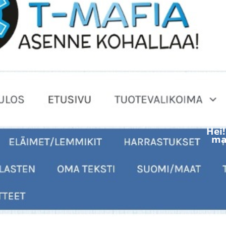
Hei
mak