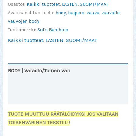
(body)
Osastot:
Kaikki tuotteet
,
LASTEN
,
SUOMI/MAAT
määrä
Avainsanat tuotteelle
body
,
taapero
,
vauva
,
vauvalle
,
vauvojen body
Tuotemerkki:
Sol's Bambino
Kaikki tuotteet
,
LASTEN
,
SUOMI/MAAT
BODY | Varasto/Toinen väri
Lisätiedot
Arviot (0)
TUOTE MUUTTUU RÄÄTÄLÖIDYKSI JOS VALITAAN
TOISENVÄRINEN TEKSTIILI!