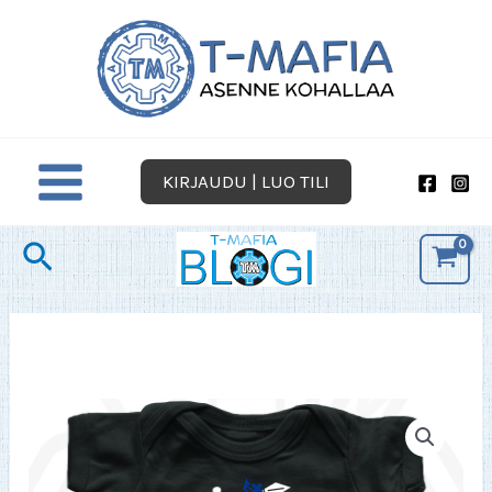
Siirry
sisältöön
KIRJAUDU | LUO TILI
Hae