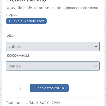
Vauvalle body. Suomen Leijona, jossa on samassa
lippu.
VÄRI
KOKO/MALLI
LEIJONA
Lisää ostoskoriin
+
LIPPU
Tuotetunnus (SKU):
BODY-17042