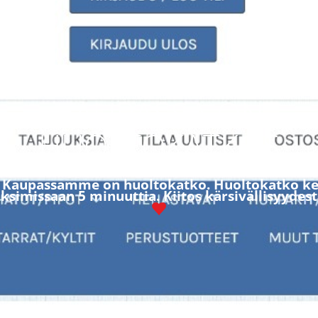
KAUPASSA ON
HUOLTOKATKOS
! Kaupassamme on huoltokatko. Huoltokatko ke
simissaan 5 minuuttia. Kiitos kärsivällisyydest