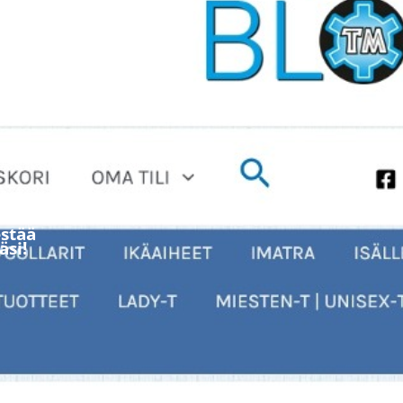
stää
äsi!