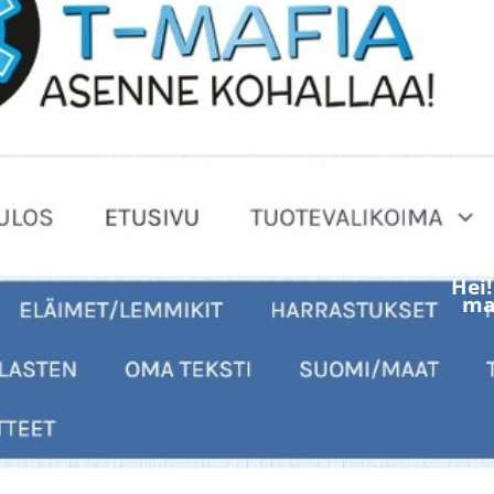
Hei
mak