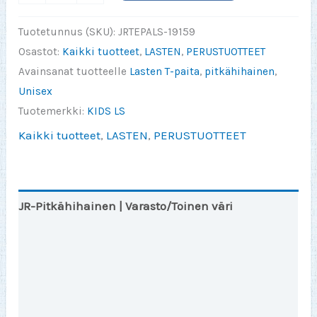
Harmaa
Lasten
Tuotetunnus (SKU):
JRTEPALS-19159
Pitkähihainen
Osastot:
Kaikki tuotteet
,
LASTEN
,
PERUSTUOTTEET
T-
Avainsanat tuotteelle
Lasten T-paita
,
pitkähihainen
,
Paita
Unisex
määrä
Tuotemerkki:
KIDS LS
Kaikki tuotteet
,
LASTEN
,
PERUSTUOTTEET
JR-Pitkähihainen | Varasto/Toinen väri
JR-LSL Info
Lisätiedot
Arviot (0)