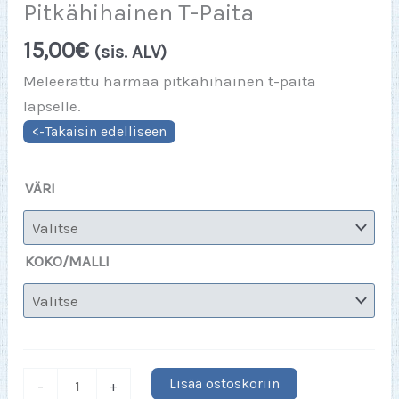
Pitkähihainen T-Paita
15,00
€
(sis. ALV)
Meleerattu harmaa pitkähihainen t-paita
lapselle.
VÄRI
KOKO/MALLI
Meleerattu
Lisää ostoskoriin
-
+