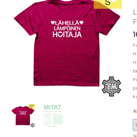
L
F
1
F
H
H
t
P
p
k
K
V