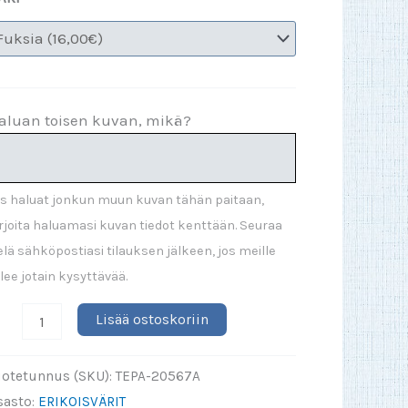
aluan toisen kuvan, mikä?
s haluat jonkun muun kuvan tähän paitaan,
rjoita haluamasi kuvan tiedot kenttään. Seuraa
elä sähköpostiasi tilauksen jälkeen, jos meille
lee jotain kysyttävää.
ähellä
Lisää ostoskoriin
ämpöinen
oitaja
uotetunnus (SKU):
TEPA-20567A
UC-
sasto:
ERIKOISVÄRIT