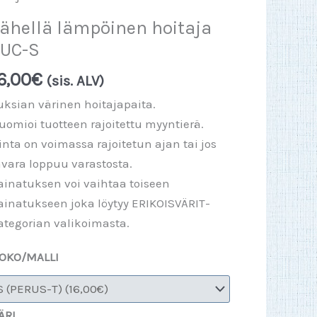
ähellä lämpöinen hoitaja
UC-S
6,00
€
(sis. ALV)
uksian värinen hoitajapaita.
uomioi tuotteen rajoitettu myyntierä.
inta on voimassa rajoitetun ajan tai jos
avara loppuu varastosta.
ainatuksen voi vaihtaa toiseen
ainatukseen joka löytyy ERIKOISVÄRIT-
ategorian valikoimasta.
OKO/MALLI
ÄRI