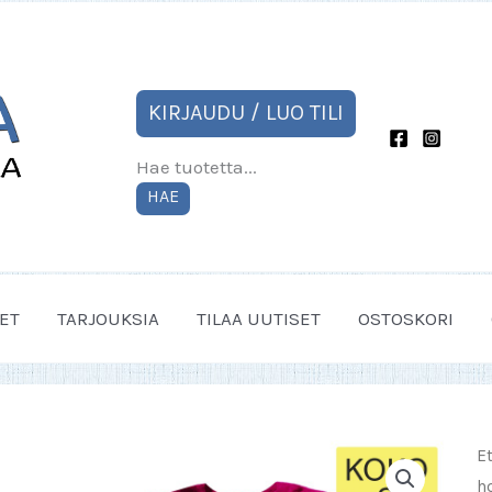
KIRJAUDU / LUO TILI
Hae tuotetta...
HAE
ET
TARJOUKSIA
TILAA UUTISET
OSTOSKORI
E
h