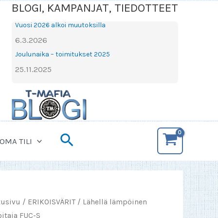
BLOGI, KAMPANJAT, TIEDOTTEET
Vuosi 2026 alkoi muutoksilla
6.3.2026
Joulunaika – toimitukset 2025
25.11.2025
Hae
OMA TILI
tusivu
/
ERIKOISVÄRIT
/ Lähellä lämpöinen
oitaja FUC-S