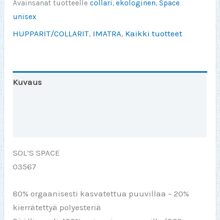
Avainsanat tuotteelle
collari
,
ekologinen
,
Space
unisex
HUPPARIT/COLLARIT
,
IMATRA
,
Kaikki tuotteet
Kuvaus
Lisätiedot
Arviot (0)
SOL’S SPACE
03567
80% orgaanisesti kasvatettua puuvillaa – 20%
kierrätettyä polyesteriä