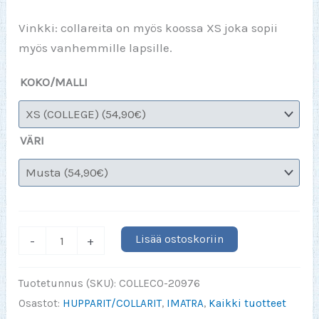
Vinkki: collareita on myös koossa XS joka sopii
myös vanhemmille lapsille.
KOKO/MALLI
VÄRI
Kulmien
Lisää ostoskoriin
-
+
kiertäjät
college
Tuotetunnus (SKU):
COLLECO-20976
(BK)
Osastot:
HUPPARIT/COLLARIT
,
IMATRA
,
Kaikki tuotteet
määrä