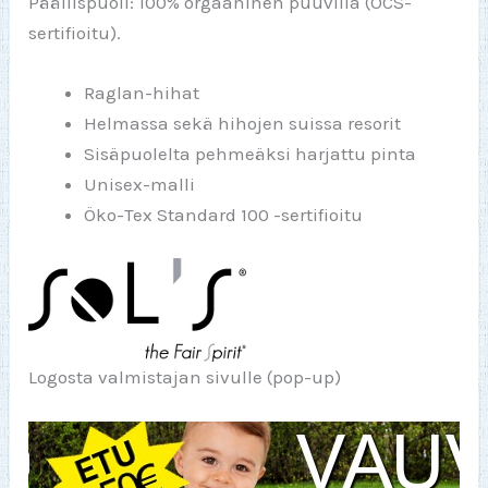
Päällispuoli: 100% orgaaninen puuvilla (OCS-
sertifioitu).
Raglan-hihat
Helmassa sekä hihojen suissa resorit
Sisäpuolelta pehmeäksi harjattu pinta
Unisex-malli
Öko-Tex Standard 100 -sertifioitu
Logosta valmistajan sivulle (pop-up)