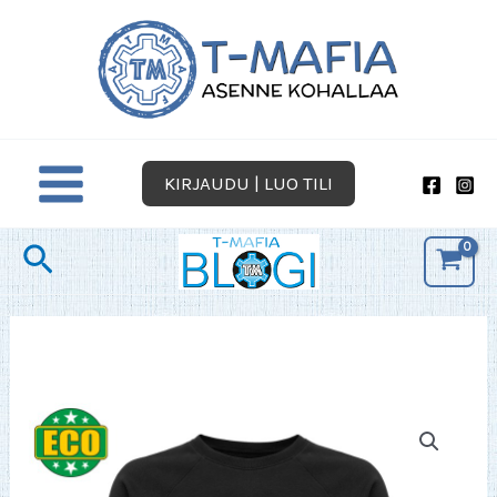
Siirry
sisältöön
KIRJAUDU | LUO TILI
Hae