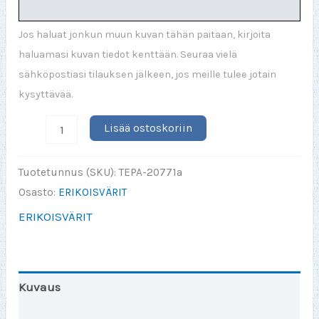
Jos haluat jonkun muun kuvan tähän paitaan, kirjoita
haluamasi kuvan tiedot kenttään. Seuraa vielä
sähköpostiasi tilauksen jälkeen, jos meille tulee jotain
kysyttävää.
Kissamutsi
Lisää ostoskoriin
LADY
GREM-
Tuotetunnus (SKU):
TEPA-20771a
M
Osasto:
ERIKOISVÄRIT
määrä
ERIKOISVÄRIT
Kuvaus