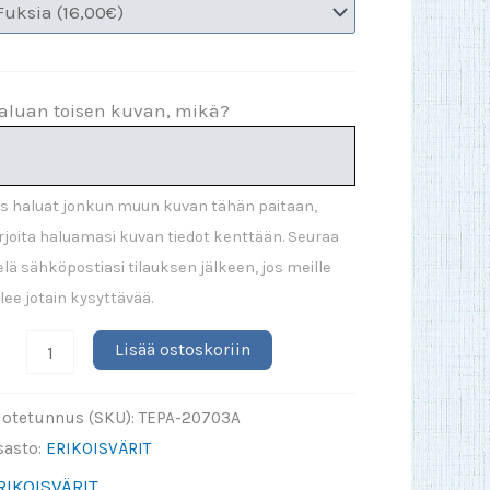
aluan toisen kuvan, mikä?
s haluat jonkun muun kuvan tähän paitaan,
rjoita haluamasi kuvan tiedot kenttään. Seuraa
elä sähköpostiasi tilauksen jälkeen, jos meille
lee jotain kysyttävää.
issamutsi
Lisää ostoskoriin
UC-
uotetunnus (SKU):
TEPA-20703A
äärä
sasto:
ERIKOISVÄRIT
RIKOISVÄRIT