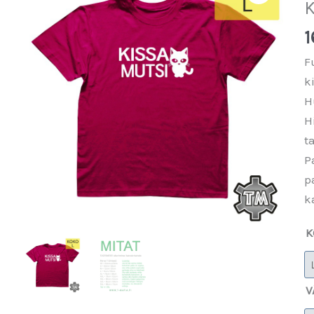
K
1
F
k
H
H
t
P
p
k
K
V