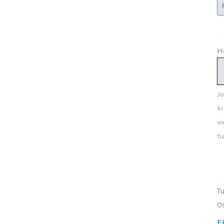
H
Jo
ki
vi
tu
K
F
L
T
m
O
E