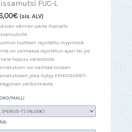
issamutsi FUC-L
6,00
€
(sis. ALV)
uksian värinen paita ihanalle
issamutsille.
uomioi tuotteen rajoitettu myyntierä.
inta on voimassa rajoitetun ajan tai jos
avara loppuu varastosta.
ainatuksen voi vaihtaa toiseen
ainatukseen joka löytyy ERIKOISVÄRIT-
ategorian valikoimasta.
OKO/MALLI
ÄRI