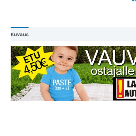
Kuvaus
Lisätiedot
Arviot (0)