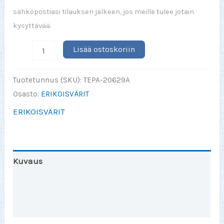
sähköpostiasi tilauksen jälkeen, jos meille tulee jotain
kysyttävää.
Kesti
Lisää ostoskoriin
(luku)
vuotta
Tuotetunnus (SKU):
TEPA-20629A
tulla
Osasto:
ERIKOISVÄRIT
näin
ERIKOISVÄRIT
täydelliseksi
RED-
M
määrä
Kuvaus
Lisätiedot
Arviot (0)