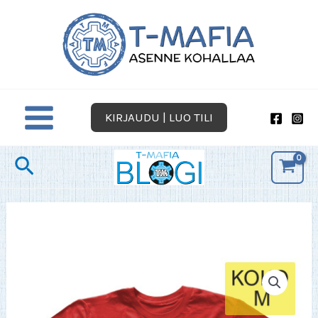
Siirry
sisältöön
KIRJAUDU | LUO TILI
Hae