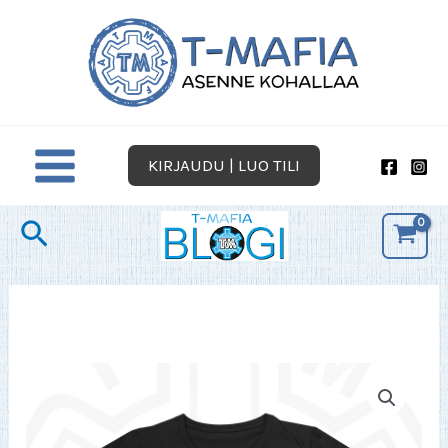
Siirry
sisältöön
KIRJAUDU | LUO TILI
Hae