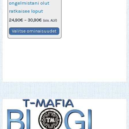
ongelmistani olut
ratkaisee loput
Hintaluokka:
24,90
€
–
30,90
€
(sis. ALV)
24,90€
Tällä
-
Valitse ominaisuudet
30,90€
tuotteella
on
useampi
muunnelma.
Voit
tehdä
valinnat
tuotteen
sivulla.