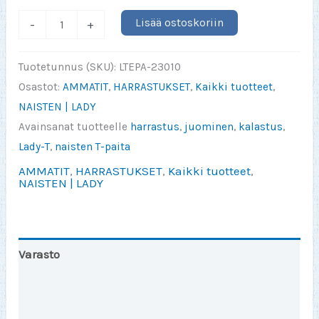
Kalastus
Lisää ostoskoriin
-
+
ratkaisee
suurimman
Tuotetunnus (SKU):
LTEPA-23010
osan
Osastot:
AMMATIT
,
HARRASTUKSET
,
Kaikki tuotteet
,
ongelmistani
NAISTEN | LADY
olut
Avainsanat tuotteelle
harrastus
,
juominen
,
kalastus
,
ratkaisee
Lady-T
,
naisten T-paita
loput
AMMATIT
,
HARRASTUKSET
,
Kaikki tuotteet
,
(Lady)
NAISTEN | LADY
määrä
Varasto
Toinen väri
Lisätiedot