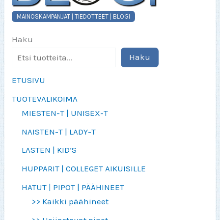
MAINOSKAMPANJAT | TIEDOTTEET | BLOGI
Haku
Haku
ETUSIVU
TUOTEVALIKOIMA
MIESTEN-T | UNISEX-T
NAISTEN-T | LADY-T
LASTEN | KID’S
HUPPARIT | COLLEGET AIKUISILLE
HATUT | PIPOT | PÄÄHINEET
>> Kaikki päähineet
>> Heijastavat pipot