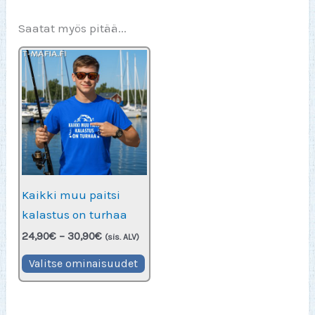
Saatat myös pitää...
Kaikki muu paitsi
kalastus on turhaa
Hintaluokka:
24,90
€
–
30,90
€
(sis. ALV)
24,90€
Tällä
-
Valitse ominaisuudet
30,90€
tuotteella
on