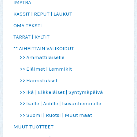
IMATRA
KASSIT | REPUT | LAUKUT
OMA TEKSTI
TARRAT | KYLTIT
** AIHEITTAIN VALIKOIDUT
>> Ammattilaiselle
>> Eläimet | Lemmikit
>> Harrastukset
>> Ikä | Eläkeläiset | Syntymäpäivä
>> Isälle | Äidille | Isovanhemmille
>> Suomi | Ruotsi | Muut maat
MUUT TUOTTEET