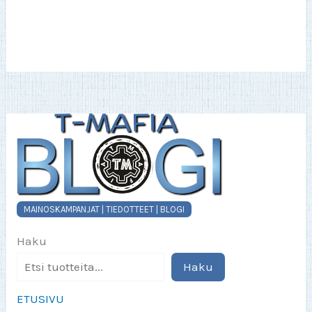
useampi
muunnelma.
Voit
tehdä
valinnat
tuotteen
sivulla.
MAINOSKAMPANJAT | TIEDOTTEET | BLOGI
Haku
Haku
ETUSIVU