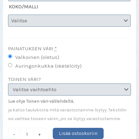
KOKO/MALLI
PAINATUKSEN VÄRI
*
Valkoinen (oletus)
Auringonkukka (räätälöity)
TOINEN VÄRI?
Lue ohje Toinen väri-välilehdeltä
,
ja katso taulukosta mitä varastostamme löytyy. Tekstiilin
voi vaihtee toiseen väriin, jos se löytyy varastostamme.
Kaikki
Lisää ostoskoriin
-
+