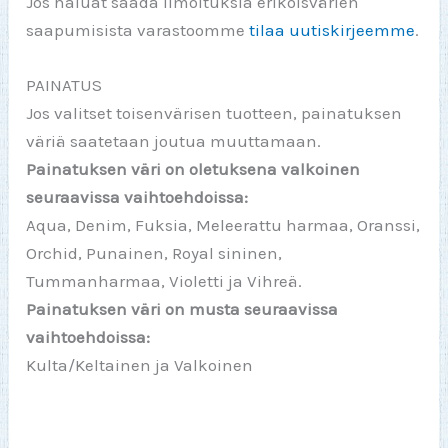
Jos haluat saada ilmoituksia erikoisvärien
saapumisista varastoomme
tilaa uutiskirjeemme
.
PAINATUS
Jos valitset toisenvärisen tuotteen, painatuksen
väriä saatetaan joutua muuttamaan.
Painatuksen väri on oletuksena valkoinen
seuraavissa vaihtoehdoissa:
Aqua, Denim, Fuksia, Meleerattu harmaa, Oranssi,
Orchid, Punainen, Royal sininen,
Tummanharmaa, Violetti ja Vihreä.
Painatuksen väri on musta seuraavissa
vaihtoehdoissa:
Kulta/Keltainen ja Valkoinen