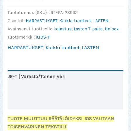
Muu
Paitsi
Tuotetunnus (SKU):
JRTEPA-23832
Kalastus
Osastot:
HARRASTUKSET
,
Kaikki tuotteet
,
LASTEN
On
Avainsanat tuotteelle
kalastus
,
Lasten T-paita
,
Unisex
Turhaa
Tuotemerkki:
KIDS-T
(JR-
HARRASTUKSET
,
Kaikki tuotteet
,
LASTEN
T)
määrä
JR-T | Varasto/Toinen väri
JR-T Info
Lisätiedot
TUOTE MUUTTUU RÄÄTÄLÖIDYKSI JOS VALITAAN
TOISENVÄRINEN TEKSTIILI!