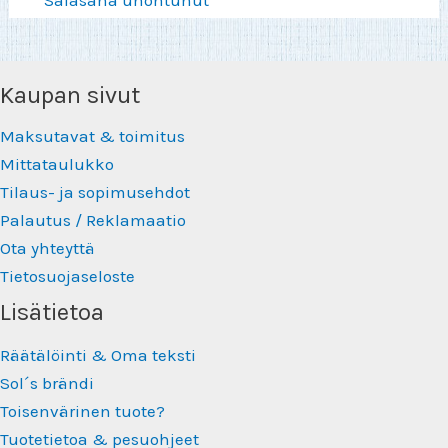
Salasana unohtunut
Kaupan sivut
Maksutavat & toimitus
Mittataulukko
Tilaus- ja sopimusehdot
Palautus / Reklamaatio
Ota yhteyttä
Tietosuojaseloste
Lisätietoa
Räätälöinti & Oma teksti
Sol´s brändi
Toisenvärinen tuote?
Tuotetietoa & pesuohjeet