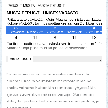
Suurempien erien toimitusaika saattaa olla
pidempi, koska valmistamme/työstämme ne
ensin. Voimme kuitenkin toimittaa lyhyessäkin
ajassa suurehkon määrän paitoja. Ota meihin
yhteyttä, jos tarvitset suuremman erän paitoja, ja
pyydä tarjous.