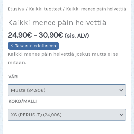
Etusivu
/
Kaikki tuotteet
/ Kaikki menee päin helvettiä
Kaikki menee päin helvettiä
Hintaluokka:
24,90
€
–
30,90
€
(sis. ALV)
24,90€
-
Kaikki menee päin helvettiä joskus mutta ei se
30,90€
mitään.
VÄRI
KOKO/MALLI