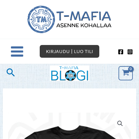
Siirry
sisältöön
KIRJAUDU | LUO TILI
Hae