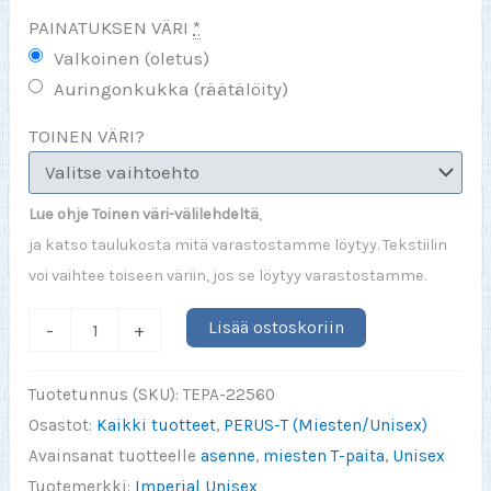
PAINATUKSEN VÄRI
*
Valkoinen (oletus)
Auringonkukka (räätälöity)
TOINEN VÄRI?
Lue ohje Toinen väri-välilehdeltä
,
ja katso taulukosta mitä varastostamme löytyy. Tekstiilin
voi vaihtee toiseen väriin, jos se löytyy varastostamme.
Kaikki
Lisää ostoskoriin
-
+
menee
päin
Tuotetunnus (SKU):
TEPA-22560
helvettiä
Osastot:
Kaikki tuotteet
,
PERUS-T (Miesten/Unisex)
määrä
Avainsanat tuotteelle
asenne
,
miesten T-paita
,
Unisex
Tuotemerkki:
Imperial Unisex