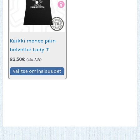
Kaikki menee päin
helvettiä Lady-T
23,50
€
(sis. ALV)
Tällä
Valitse ominaisuudet
tuotteella
on
useampi
muunnelma.
Voit
tehdä
valinnat
tuotteen