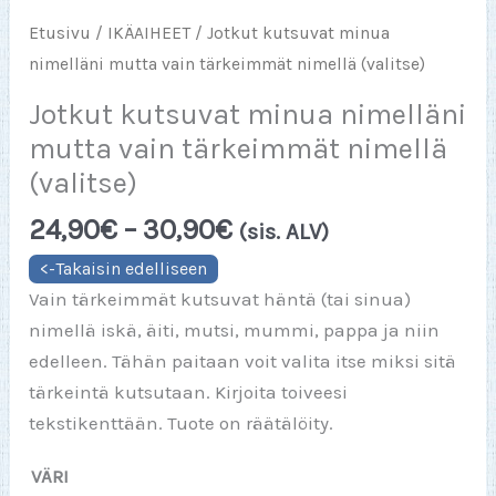
Etusivu
/
IKÄAIHEET
/ Jotkut kutsuvat minua
nimelläni mutta vain tärkeimmät nimellä (valitse)
Jotkut kutsuvat minua nimelläni
mutta vain tärkeimmät nimellä
(valitse)
Hintaluokka:
24,90
€
–
30,90
€
(sis. ALV)
24,90€
-
Vain tärkeimmät kutsuvat häntä (tai sinua)
30,90€
nimellä iskä, äiti, mutsi, mummi, pappa ja niin
edelleen. Tähän paitaan voit valita itse miksi sitä
tärkeintä kutsutaan. Kirjoita toiveesi
tekstikenttään. Tuote on räätälöity.
VÄRI