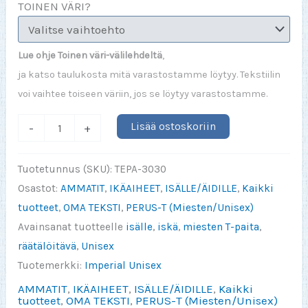
TOINEN VÄRI?
Lue ohje Toinen väri-välilehdeltä
,
ja katso taulukosta mitä varastostamme löytyy. Tekstiilin
voi vaihtee toiseen väriin, jos se löytyy varastostamme.
Jotkut
Lisää ostoskoriin
-
+
kutsuvat
minua
Tuotetunnus (SKU):
TEPA-3030
nimelläni
Osastot:
AMMATIT
,
IKÄAIHEET
,
ISÄLLE/ÄIDILLE
,
Kaikki
mutta
tuotteet
,
OMA TEKSTI
,
PERUS-T (Miesten/Unisex)
vain
Avainsanat tuotteelle
isälle
,
iskä
,
miesten T-paita
,
tärkeimmät
räätälöitävä
,
Unisex
nimellä
Tuotemerkki:
Imperial Unisex
(valitse)
AMMATIT
,
IKÄAIHEET
,
ISÄLLE/ÄIDILLE
,
Kaikki
määrä
tuotteet
,
OMA TEKSTI
,
PERUS-T (Miesten/Unisex)