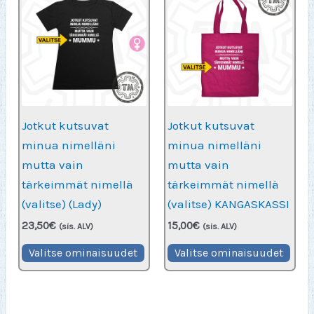
Jotkut kutsuvat
Jotkut kutsuvat
minua nimelläni
minua nimelläni
mutta vain
mutta vain
tärkeimmät nimellä
tärkeimmät nimellä
(valitse) (Lady)
(valitse) KANGASKASSI
23,50
€
15,00
€
(sis. ALV)
(sis. ALV)
Tällä
Täll
Valitse ominaisuudet
Valitse ominaisuudet
tuotteella
tuot
on
on
useampi
use