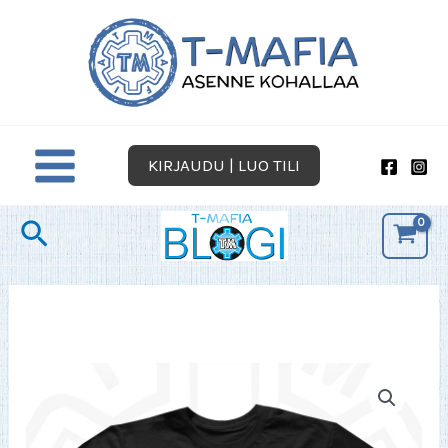
Siirry
sisältöön
KIRJAUDU | LUO TILI
Hae