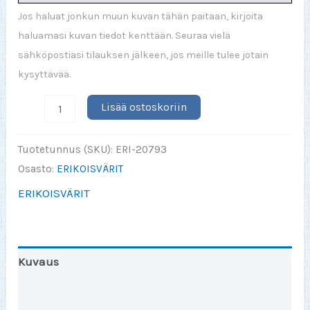
Jos haluat jonkun muun kuvan tähän paitaan, kirjoita
haluamasi kuvan tiedot kenttään. Seuraa vielä
sähköpostiasi tilauksen jälkeen, jos meille tulee jotain
kysyttävää.
Jos
Lisää ostoskoriin
PAPPA
(tai
Tuotetunnus (SKU):
ERI-20793
joku
Osasto:
ERIKOISVÄRIT
muu)
ERIKOISVÄRIT
ei
sitä
osaa
korjata
Kuvaus
AQUA-
Lisätiedot
XXL