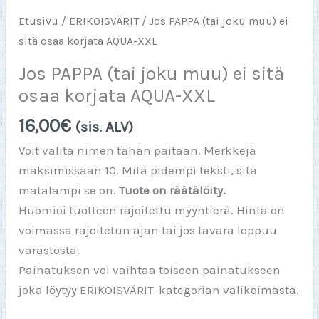
Etusivu
/
ERIKOISVÄRIT
/ Jos PAPPA (tai joku muu) ei
sitä osaa korjata AQUA-XXL
Jos PAPPA (tai joku muu) ei sitä
osaa korjata AQUA-XXL
16,00
€
(sis. ALV)
Voit valita nimen tähän paitaan. Merkkejä
maksimissaan 10. Mitä pidempi teksti, sitä
matalampi se on.
Tuote on räätälöity.
Huomioi tuotteen rajoitettu myyntierä. Hinta on
voimassa rajoitetun ajan tai jos tavara loppuu
varastosta.
Painatuksen voi vaihtaa toiseen painatukseen
joka löytyy ERIKOISVÄRIT-kategorian valikoimasta.