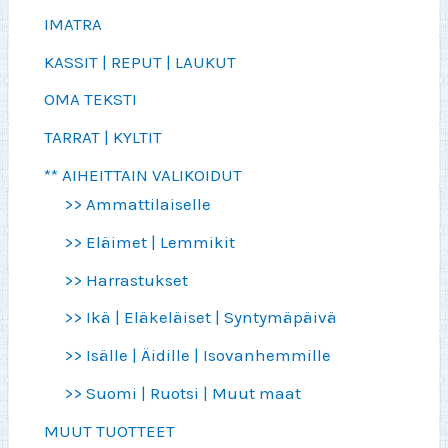
IMATRA
KASSIT | REPUT | LAUKUT
OMA TEKSTI
TARRAT | KYLTIT
** AIHEITTAIN VALIKOIDUT
>> Ammattilaiselle
>> Eläimet | Lemmikit
>> Harrastukset
>> Ikä | Eläkeläiset | Syntymäpäivä
>> Isälle | Äidille | Isovanhemmille
>> Suomi | Ruotsi | Muut maat
MUUT TUOTTEET