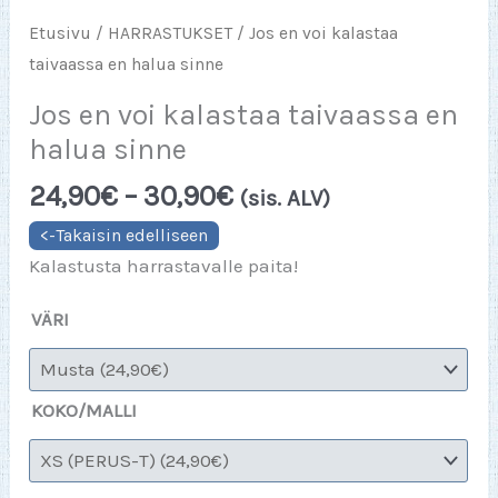
Etusivu
/
HARRASTUKSET
/ Jos en voi kalastaa
taivaassa en halua sinne
Jos en voi kalastaa taivaassa en
halua sinne
Hintaluokka:
24,90
€
–
30,90
€
(sis. ALV)
24,90€
-
Kalastusta harrastavalle paita!
30,90€
VÄRI
KOKO/MALLI