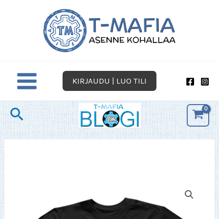
Siirry
sisältöön
KIRJAUDU | LUO TILI
Hae