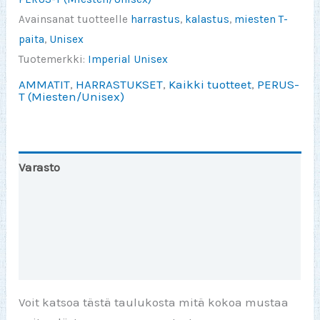
en
Avainsanat tuotteelle
harrastus
,
kalastus
,
miesten T-
halua
paita
,
Unisex
sinne
Tuotemerkki:
Imperial Unisex
määrä
AMMATIT
,
HARRASTUKSET
,
Kaikki tuotteet
,
PERUS-
T (Miesten/Unisex)
Varasto
Toinen väri
Lisätiedot
Arviot (0)
Voit katsoa tästä taulukosta mitä kokoa mustaa