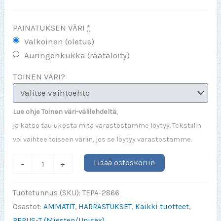
PAINATUKSEN VÄRI
*
Valkoinen (oletus)
Auringonkukka (räätälöity)
TOINEN VÄRI?
Lue ohje Toinen väri-välilehdeltä
,
ja katso taulukosta mitä varastostamme löytyy. Tekstiilin
voi vaihtee toiseen väriin, jos se löytyy varastostamme.
Jos
Lisää ostoskoriin
-
+
en
voi
Tuotetunnus (SKU):
TEPA-2866
kalastaa
Osastot:
AMMATIT
,
HARRASTUKSET
,
Kaikki tuotteet
,
taivaassa
PERUS-T (Miesten/Unisex)