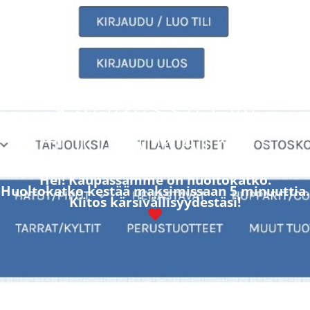
KAUPASSA ON
HUOLTOKATKOS
Hei! Kaupassamme on huoltokatko.
Huoltokatko kestää maksimissaan 5 minuuttia.
Kiitos kärsivällisyydestäsi!