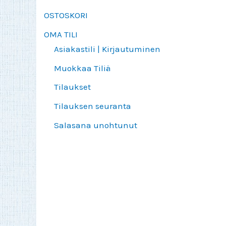
OSTOSKORI
OMA TILI
Asiakastili | Kirjautuminen
Muokkaa Tiliä
Tilaukset
Tilauksen seuranta
Salasana unohtunut