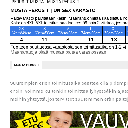
Suurempien erien toimitusaika saattaa olla pidem
ensin. Voimme kuitenkin toimittaa lyhyessäkin aja
meihin yhteyttä, jos tarvitset suuremman erän paitoja