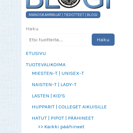
MAINOSKAMPANJAT | TIEDOTTEET | BLOGI
Haku
Haku
ETUSIVU
TUOTEVALIKOIMA
MIESTEN-T | UNISEX-T
NAISTEN-T | LADY-T
LASTEN | KID’S
HUPPARIT | COLLEGET AIKUISILLE
HATUT | PIPOT | PÄÄHINEET
>> Kaikki päähineet