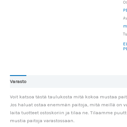
O
w
P
a
A
t
m
of
T
m
E
e
P
c
m
Varasto
Toinen väri
Lisätiedot
Arviot (0)
Voit katsoa tästä taulukosta mitä kokoa mustaa pai
Jos haluat ostaa enemmän paitoja, mitä meillä on va
laita tuotteet ostoskoriin ja tilaa ne. Tilaamme puu
mustia paitoja varastossaan.