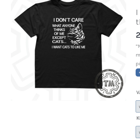
I
t
2
”
m
p
V
K