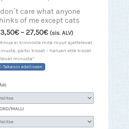
 don´t care what anyone
hinks of me except cats
Hintaluokka:
3,50
€
–
27,50
€
(sis. ALV)
23,50€
Minua ei kiinnosta mitä muut ajattelevat
-
inusta, paitsi kissat – haluan että kissat
27,50€
itävät minusta”
ÄRI
OKO/MALLI