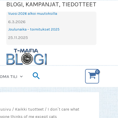
BLOGI, KAMPANJAT, TIEDOTTEET
Vuosi 2026 alkoi muutoksilla
6.3.2026
Joulunaika – toimitukset 2025
25.11.2025
Hae
OMA TILI
tusivu
/
Kaikki tuotteet
/ I don´t care what
nyone thinks of me except cats