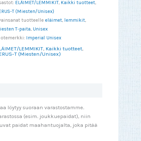
sastot:
ELÄIMET/LEMMIKIT
,
Kaikki tuotteet
,
hat
ERUS-T (Miesten/Unisex)
nyone
vainsanat tuotteelle
eläimet
,
lemmikit
,
hinks
iesten T-paita
,
Unisex
uotemerkki:
Imperial Unisex
e
LÄIMET/LEMMIKIT
,
Kaikki tuotteet
,
xcept
ERUS-T (Miesten/Unisex)
ats
äärä
taa löytyy suoraan varastostamme.
rastossa (esim. joukkuepaidat), niin
ttuvat paidat maahantuojalta, joka pitää