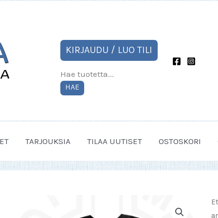
KIRJAUDU / LUO TILI
Hae tuotetta...
HAE
ET
TARJOUKSIA
TILAA UUTISET
OSTOSKORI
E
a