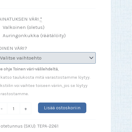
AINATUKSEN VÄRI
*
Valkoinen (oletus)
Auringonkukka (räätälöity)
OINEN VÄRI?
e ohje Toinen väri-välilehdeltä
,
 katso taulukosta mitä varastostamme löytyy.
kstiilin voi vaihtee toiseen väriin, jos se löytyy
arastostamme.
Lisää ostoskoriin
-
+
on
uotetunnus (SKU):
TEPA-2261
are