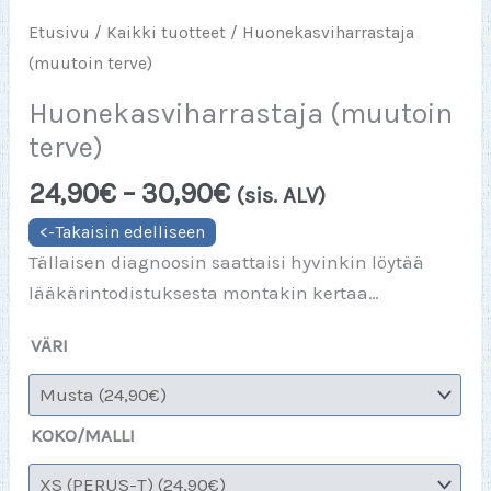
Etusivu
/
Kaikki tuotteet
/ Huonekasviharrastaja
(muutoin terve)
Huonekasviharrastaja (muutoin
terve)
Hintaluokka:
24,90
€
–
30,90
€
(sis. ALV)
24,90€
-
Tällaisen diagnoosin saattaisi hyvinkin löytää
30,90€
lääkärintodistuksesta montakin kertaa…
VÄRI
KOKO/MALLI