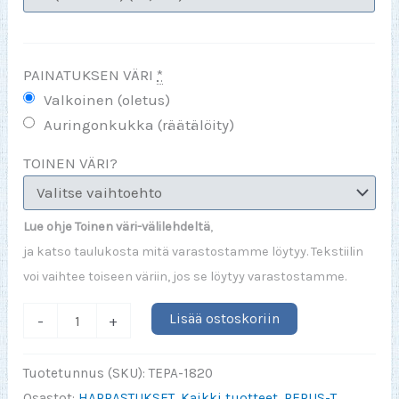
PAINATUKSEN VÄRI
*
Valkoinen (oletus)
Auringonkukka (räätälöity)
TOINEN VÄRI?
Lue ohje Toinen väri-välilehdeltä
,
ja katso taulukosta mitä varastostamme löytyy. Tekstiilin
voi vaihtee toiseen väriin, jos se löytyy varastostamme.
Huonekasviharrastaja
Lisää ostoskoriin
-
+
(muutoin
terve)
Tuotetunnus (SKU):
TEPA-1820
määrä
Osastot:
HARRASTUKSET
,
Kaikki tuotteet
,
PERUS-T