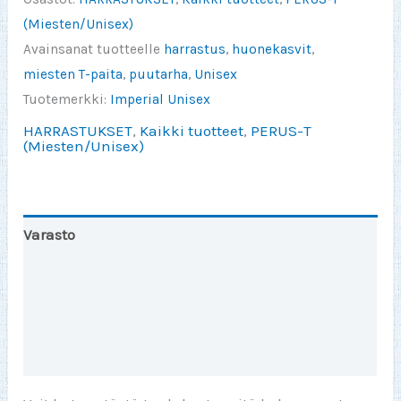
(Miesten/Unisex)
Avainsanat tuotteelle
harrastus
,
huonekasvit
,
miesten T-paita
,
puutarha
,
Unisex
Tuotemerkki:
Imperial Unisex
HARRASTUKSET
,
Kaikki tuotteet
,
PERUS-T
(Miesten/Unisex)
Varasto
Toinen väri
Lisätiedot
Arviot (0)