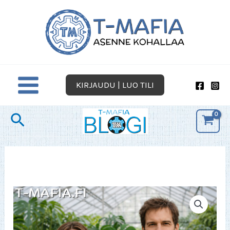
Siirry
sisältöön
KIRJAUDU | LUO TILI
Hae