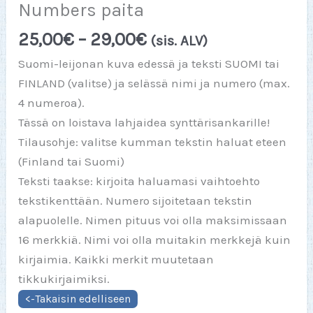
Numbers paita
Hintaluokka:
25,00
€
–
29,00
€
(sis. ALV)
25,00€
Suomi-leijonan kuva edessä ja teksti SUOMI tai
-
FINLAND (valitse) ja selässä nimi ja numero (max.
29,00€
4 numeroa).
Tässä on loistava lahjaidea synttärisankarille!
Tilausohje: valitse kumman tekstin haluat eteen
(Finland tai Suomi)
Teksti taakse: kirjoita haluamasi vaihtoehto
tekstikenttään. Numero sijoitetaan tekstin
alapuolelle. Nimen pituus voi olla maksimissaan
16 merkkiä. Nimi voi olla muitakin merkkejä kuin
kirjaimia. Kaikki merkit muutetaan
tikkukirjaimiksi.