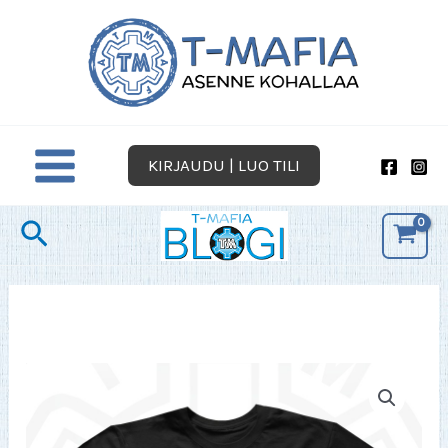
Siirry
sisältöön
KIRJAUDU | LUO TILI
Hae