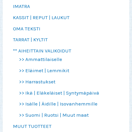
IMATRA
KASSIT | REPUT | LAUKUT
OMA TEKSTI
TARRAT | KYLTIT
** AIHEITTAIN VALIKOIDUT
>> Ammattilaiselle
>> Eläimet | Lemmikit
>> Harrastukset
>> Ikä | Eläkeläiset | Syntymäpäivä
>> Isälle | Äidille | Isovanhemmille
>> Suomi | Ruotsi | Muut maat
MUUT TUOTTEET