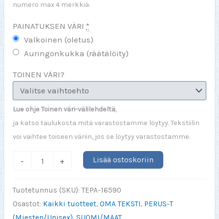
numero max 4 merkkiä.
PAINATUKSEN VÄRI
*
Valkoinen (oletus)
Auringonkukka (räätälöity)
TOINEN VÄRI?
Lue ohje Toinen väri-välilehdeltä
,
ja katso taulukosta mitä varastostamme löytyy. Tekstiilin
voi vaihtee toiseen väriin, jos se löytyy varastostamme.
Finland/Suomi
Lisää ostoskoriin
-
+
Lion
Outline
Tuotetunnus (SKU):
TEPA-16590
Numbers
Osastot:
Kaikki tuotteet
,
OMA TEKSTI
,
PERUS-T
paita
(Miesten/Unisex)
,
SUOMI/MAAT