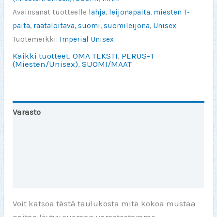
määrä
Avainsanat tuotteelle
lahja
,
leijonapaita
,
miesten T-
paita
,
räätälöitävä
,
suomi
,
suomileijona
,
Unisex
Tuotemerkki:
Imperial Unisex
Kaikki tuotteet
,
OMA TEKSTI
,
PERUS-T
(Miesten/Unisex)
,
SUOMI/MAAT
Varasto
Toinen väri
Lisätiedot
Arviot (0)
Voit katsoa tästä taulukosta mitä kokoa mustaa
paitaa löytyy suoraan varastostamme.