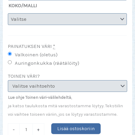
KOKO/MALLI
PAINATUKSEN VÄRI
*
Valkoinen (oletus)
Auringonkukka (räätälöity)
TOINEN VÄRI?
Lue ohje Toinen väri-välilehdeltä
,
ja katso taulukosta mitä varastostamme löytyy. Tekstiilin
voi vaihtee toiseen väriin, jos se löytyy varastostamme.
Eniten
Lisää ostoskoriin
-
+