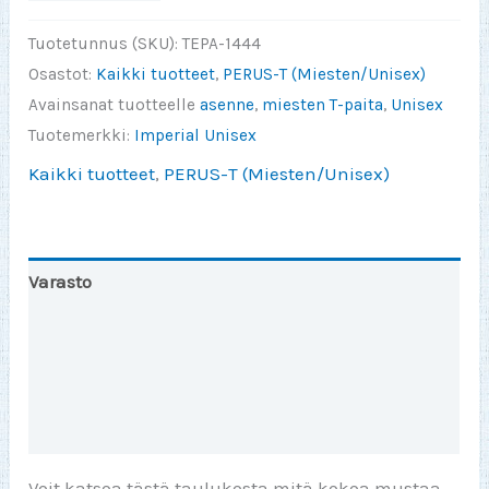
vituttaa
kaikki
Tuotetunnus (SKU):
TEPA-1444
määrä
Osastot:
Kaikki tuotteet
,
PERUS-T (Miesten/Unisex)
Avainsanat tuotteelle
asenne
,
miesten T-paita
,
Unisex
Tuotemerkki:
Imperial Unisex
Kaikki tuotteet
,
PERUS-T (Miesten/Unisex)
Varasto
Toinen väri
Lisätiedot
Arviot (0)
Voit katsoa tästä taulukosta mitä kokoa mustaa