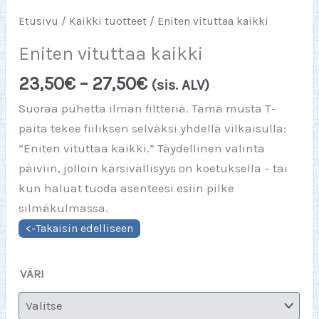
Etusivu
/
Kaikki tuotteet
/ Eniten vituttaa kaikki
Eniten vituttaa kaikki
Hintaluokka:
23,50
€
–
27,50
€
(sis. ALV)
23,50€
Suoraa puhetta ilman filtteriä. Tämä musta T-
-
paita tekee fiiliksen selväksi yhdellä vilkaisulla:
27,50€
“Eniten vituttaa kaikki.” Täydellinen valinta
päiviin, jolloin kärsivällisyys on koetuksella – tai
kun haluat tuoda asenteesi esiin pilke
silmäkulmassa.
VÄRI