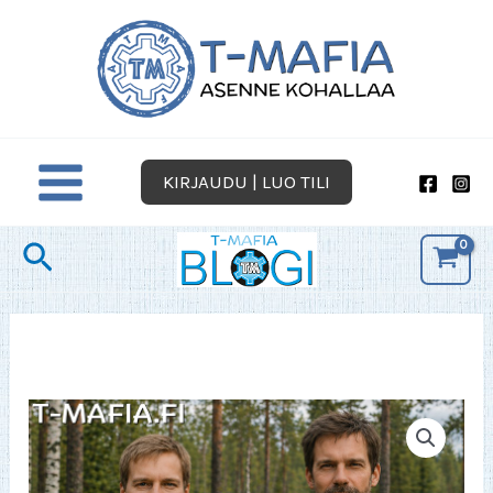
Siirry
sisältöön
KIRJAUDU | LUO TILI
Hae