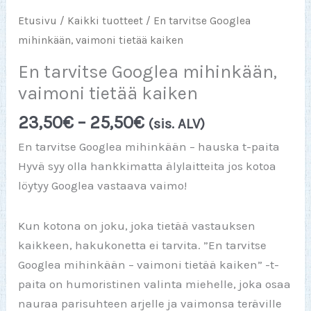
Etusivu
/
Kaikki tuotteet
/ En tarvitse Googlea
mihinkään, vaimoni tietää kaiken
En tarvitse Googlea mihinkään,
vaimoni tietää kaiken
Hintaluokka:
23,50
€
–
25,50
€
(sis. ALV)
23,50€
En tarvitse Googlea mihinkään – hauska t-paita
-
Hyvä syy olla hankkimatta älylaitteita jos kotoa
25,50€
löytyy Googlea vastaava vaimo!
Kun kotona on joku, joka tietää vastauksen
kaikkeen, hakukonetta ei tarvita. ”En tarvitse
Googlea mihinkään – vaimoni tietää kaiken” -t-
paita on humoristinen valinta miehelle, joka osaa
nauraa parisuhteen arjelle ja vaimonsa teräville