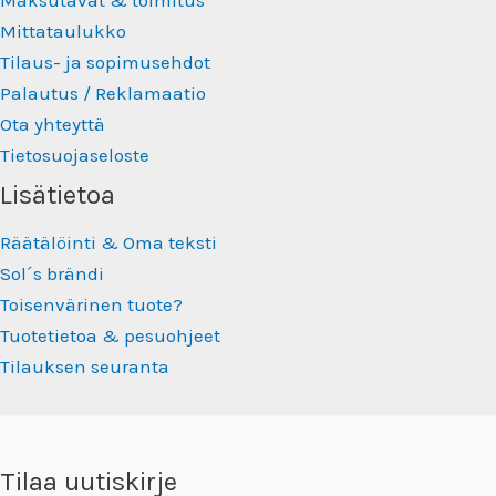
Maksutavat & toimitus
Mittataulukko
Tilaus- ja sopimusehdot
Palautus / Reklamaatio
Ota yhteyttä
Tietosuojaseloste
Lisätietoa
Räätälöinti & Oma teksti
Sol´s brändi
Toisenvärinen tuote?
Tuotetietoa & pesuohjeet
Tilauksen seuranta
Tilaa uutiskirje