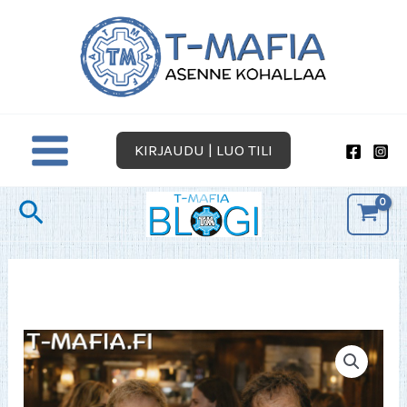
Siirry
sisältöön
KIRJAUDU | LUO TILI
Hae