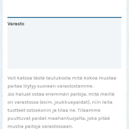
Varasto
Toinen väri
Lisätiedot
Arviot (0)
Voit katsoa tästä taulukosta mitä kokoa mustaa
paitaa löytyy suoraan varastostamme.
Jos haluat ostaa enemmän paitoja, mitä meillä
on varastossa (esim. joukkuepaidat), niin laita
tuotteet ostoskoriin ja tilaa ne. Tilaamme
puuttuvat paidat maahantuojalta, joka pitää
mustia paitoja varastossaan.