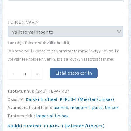
TOINEN VÄRI?
Lue ohje Toinen väri-välilehdeltä
,
ja katso taulukosta mitä varastostamme löytyy. Tekstiilin
voi vaihtee toiseen väriin, jos se löytyy varastostamme.
En
Lisää ostoskoriin
-
+
tarvitse
Googlea
Tuotetunnus (SKU):
TEPA-1404
mihinkään,
Osastot:
Kaikki tuotteet
,
PERUS-T (Miesten/Unisex)
vaimoni
Avainsanat tuotteelle
asenne
,
miesten T-paita
,
Unisex
tietää
Tuotemerkki:
Imperial Unisex
kaiken
Kaikki tuotteet
,
PERUS-T (Miesten/Unisex)
määrä