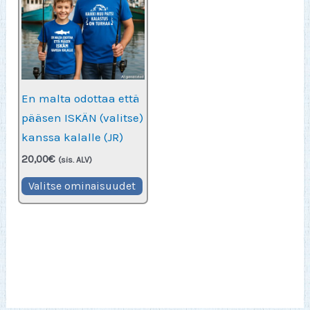
En malta odottaa että
pääsen ISKÄN (valitse)
kanssa kalalle (JR)
20,00
€
(sis. ALV)
Tällä
Valitse ominaisuudet
tuotteella
on
useampi
muunnelma.
Voit
tehdä