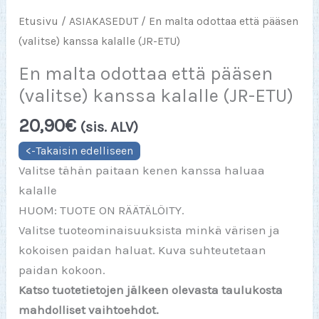
Etusivu
/
ASIAKASEDUT
/ En malta odottaa että pääsen
(valitse) kanssa kalalle (JR-ETU)
En malta odottaa että pääsen
(valitse) kanssa kalalle (JR-ETU)
20,90
€
(sis. ALV)
Valitse tähän paitaan kenen kanssa haluaa
kalalle
HUOM: TUOTE ON RÄÄTÄLÖITY.
Valitse tuoteominaisuuksista minkä värisen ja
kokoisen paidan haluat. Kuva suhteutetaan
paidan kokoon.
Katso tuotetietojen jälkeen olevasta taulukosta
mahdolliset vaihtoehdot.