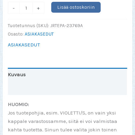
En
Lisää ostoskoriin
-
+
malta
odottaa
Tuotetunnus (SKU):
JRTEPA-23769A
että
Osasto:
ASIAKASEDUT
pääsen
ASIAKASEDUT
(valitse)
kanssa
kalalle
(JR-
Kuvaus
ETU)
Lisätiedot
määrä
HUOMIO:
Jos tuotepohjia, esim. VIOLETTI/S, on vain yksi
kappale varastossamme, siitä ei voi valmistaa
kahta tuotetta. Sinun tulee valita jokin toinen