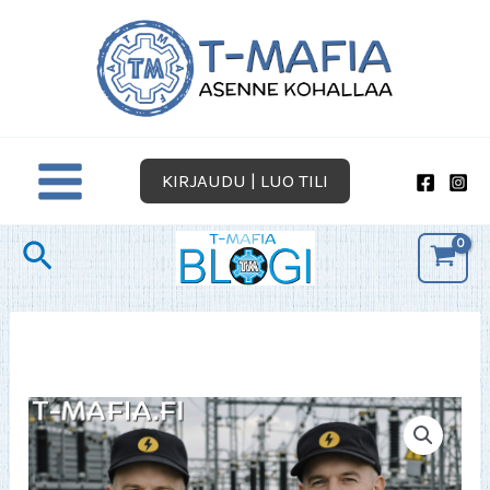
Siirry
sisältöön
KIRJAUDU | LUO TILI
Hae