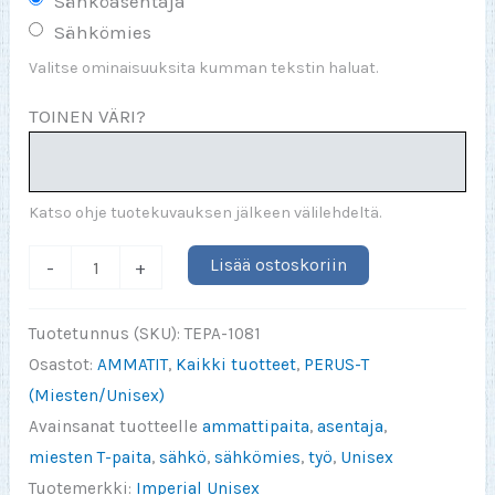
Sähköasentaja
Sähkömies
Valitse ominaisuuksita kumman tekstin haluat.
TOINEN VÄRI?
Katso ohje tuotekuvauksen jälkeen välilehdeltä.
En
Lisää ostoskoriin
-
+
ehkä
ole
Tuotetunnus (SKU):
TEPA-1081
supersankari
Osastot:
AMMATIT
,
Kaikki tuotteet
,
PERUS-T
mutta
(Miesten/Unisex)
olen
Avainsanat tuotteelle
ammattipaita
,
asentaja
,
sähköasentaja
miesten T-paita
,
sähkö
,
sähkömies
,
työ
,
Unisex
(tai
Tuotemerkki:
Imperial Unisex