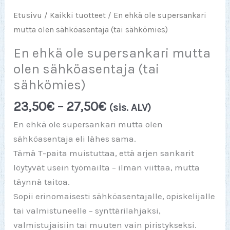
Etusivu
/
Kaikki tuotteet
/ En ehkä ole supersankari
mutta olen sähköasentaja (tai sähkömies)
En ehkä ole supersankari mutta
olen sähköasentaja (tai
sähkömies)
Hintaluokka:
23,50
€
–
27,50
€
(sis. ALV)
23,50€
En ehkä ole supersankari mutta olen
-
sähköasentaja eli lähes sama.
27,50€
Tämä T-paita muistuttaa, että arjen sankarit
löytyvät usein työmailta – ilman viittaa, mutta
täynnä taitoa.
Sopii erinomaisesti sähköasentajalle, opiskelijalle
tai valmistuneelle – synttärilahjaksi,
valmistujaisiin tai muuten vain piristykseksi.