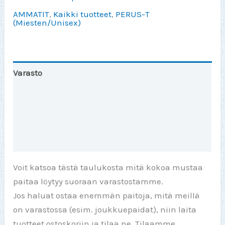
sähkömies)
AMMATIT
,
Kaikki tuotteet
,
PERUS-T
määrä
(Miesten/Unisex)
Varasto
Toinen väri
Lisätiedot
Arviot (0)
Voit katsoa tästä taulukosta mitä kokoa mustaa
paitaa löytyy suoraan varastostamme.
Jos haluat ostaa enemmän paitoja, mitä meillä
on varastossa (esim. joukkuepaidat), niin laita
tuotteet ostoskoriin ja tilaa ne. Tilaamme