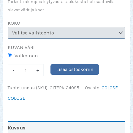
Tarkista alempaa löytyvästä taulukosta heti saatavilla
olevat värit ja koot.
KOKO
KUVAN VÄRI
Valkoinen
Colose
Lisää ostoskoriin
-
+
Face
(Imperial
Tuotetunnus (SKU):
CLTEPA-24995
Osasto:
COLOSE
Women
COLOSE
Colors
/
white
print)
Kuvaus