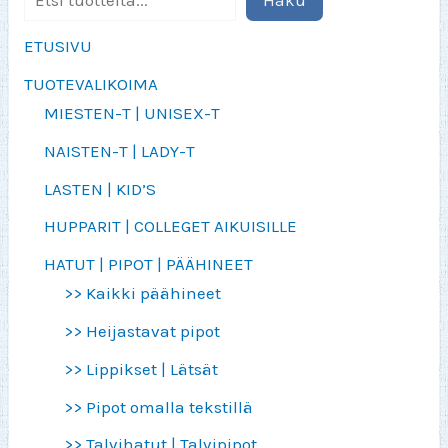
ETUSIVU
TUOTEVALIKOIMA
MIESTEN-T | UNISEX-T
NAISTEN-T | LADY-T
LASTEN | KID’S
HUPPARIT | COLLEGET AIKUISILLE
HATUT | PIPOT | PÄÄHINEET
>> Kaikki päähineet
>> Heijastavat pipot
>> Lippikset | Lätsät
>> Pipot omalla tekstillä
>> Talvihatut | Talvipipot