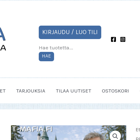
KIRJAUDU / LUO TILI
Hae tuotetta...
HAE
ET
TARJOUKSIA
TILAA UUTISET
OSTOSKORI
E
p