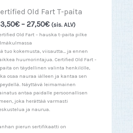
ertified Old Fart T-paita
Hintaluokka:
3,50
€
–
27,50
€
(sis. ALV)
23,50€
ertified Old Fart – hauska t-paita pilke
-
ilmäkulmassa
27,50€
kä tuo kokemusta, viisautta… ja ennen
aikkea huumorintajua. Certified Old Fart -
-paita on täydellinen valinta henkilölle,
oka osaa nauraa iälleen ja kantaa sen
lpeydellä. Näyttävä leimamainen
ainatus antaa paidalle persoonallisen
lmeen, joka herättää varmasti
eskustelua ja naurua.
anhan pierun sertifikaatti on