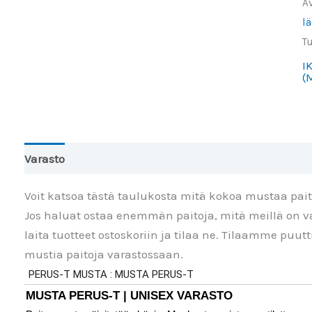
A
lä
T
I
(
Varasto
Toinen väri
Lisätiedot
Arviot (0)
Voit katsoa tästä taulukosta mitä kokoa mustaa pai
Jos haluat ostaa enemmän paitoja, mitä meillä on va
laita tuotteet ostoskoriin ja tilaa ne. Tilaamme puu
mustia paitoja varastossaan.