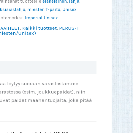
vainsanat tuotteelle
eläkeläinen
,
lahja
,
ksiäiäslahja
,
miesten T-paita
,
Unisex
uotemerkki:
Imperial Unisex
KÄAIHEET
,
Kaikki tuotteet
,
PERUS-T
Miesten/Unisex)
taa löytyy suoraan varastostamme.
rastossa (esim. joukkuepaidat), niin
ttuvat paidat maahantuojalta, joka pitää