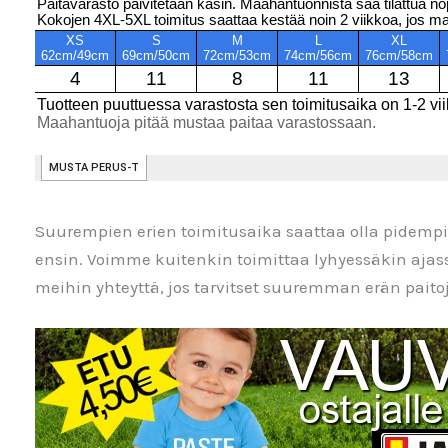
Suurempien erien toimitusaika saattaa olla pidem
ensin. Voimme kuitenkin toimittaa lyhyessäkin aja
meihin yhteyttä, jos tarvitset suuremman erän paitoja