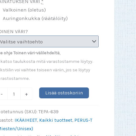
AINATUKSEN VÄRI
*
Valkoinen (oletus)
Auringonkukka (räätälöity)
OINEN VÄRI?
e ohje Toinen väri-välilehdeltä
,
 katso taulukosta mitä varastostamme löytyy.
kstiilin voi vaihtee toiseen väriin, jos se löytyy
arastostamme.
rtified
Lisää ostoskoriin
-
+
ld
art
uotetunnus (SKU):
TEPA-639
-
sastot:
IKÄAIHEET
,
Kaikki tuotteet
,
PERUS-T
aita
Miesten/Unisex)
äärä