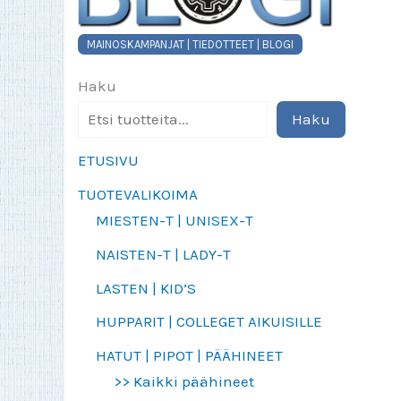
MAINOSKAMPANJAT | TIEDOTTEET | BLOGI
Haku
Haku
ETUSIVU
TUOTEVALIKOIMA
MIESTEN-T | UNISEX-T
NAISTEN-T | LADY-T
LASTEN | KID’S
HUPPARIT | COLLEGET AIKUISILLE
HATUT | PIPOT | PÄÄHINEET
>> Kaikki päähineet