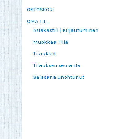
OSTOSKORI
OMA TILI
Asiakastili | Kirjautuminen
Muokkaa Tiliä
Tilaukset
Tilauksen seuranta
Salasana unohtunut