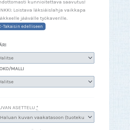
hdottomasti kunnioitettava saavutus!
INKKI: Loistava läksiäislahja vaikkapa
läkkeelle jäävälle työkaverille.
ÄRI
OKO/MALLI
UVAN ASETTELU
*