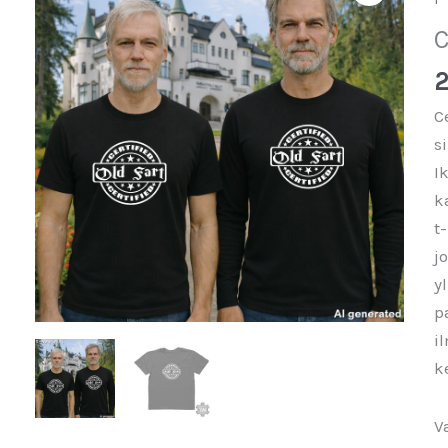
C
2
C
s
I
k
t
j
y
p
i
k
V