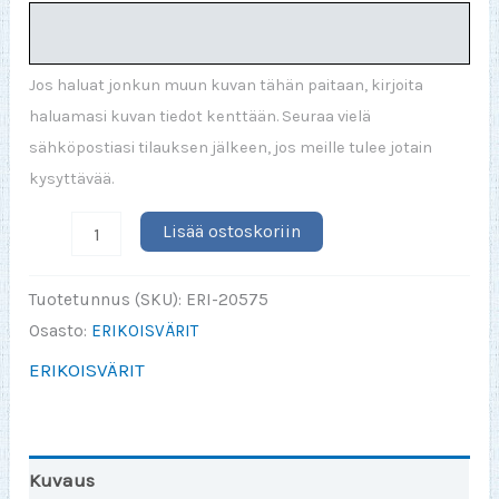
Jos haluat jonkun muun kuvan tähän paitaan, kirjoita
haluamasi kuvan tiedot kenttään. Seuraa vielä
sähköpostiasi tilauksen jälkeen, jos meille tulee jotain
kysyttävää.
Certified
Lisää ostoskoriin
Leima
Silver
Tuotetunnus (SKU):
ERI-20575
DP-
Osasto:
ERIKOISVÄRIT
S
ERIKOISVÄRIT
määrä
Kuvaus