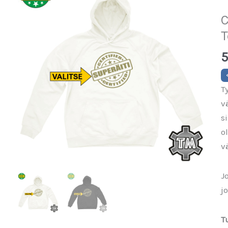
C
T
5
T
v
s
o
v
J
j
T