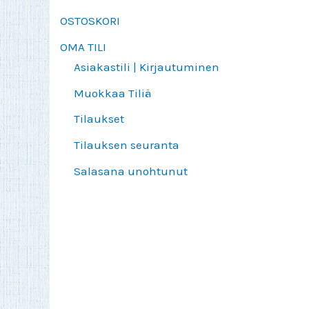
OSTOSKORI
OMA TILI
Asiakastili | Kirjautuminen
Muokkaa Tiliä
Tilaukset
Tilauksen seuranta
Salasana unohtunut