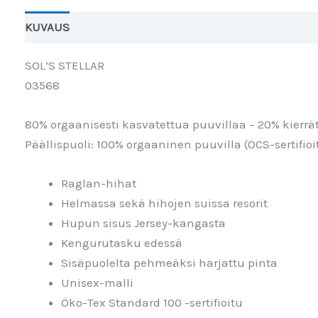
KUVAUS
Lisätiedot
Arviot (0)
SOL’S STELLAR
03568
80% orgaanisesti kasvatettua puuvillaa – 20% kierrät
Päällispuoli: 100% orgaaninen puuvilla (OCS-sertifioi
Raglan-hihat
Helmassa sekä hihojen suissa resorit
Hupun sisus Jersey-kangasta
Kengurutasku edessä
Sisäpuolelta pehmeäksi harjattu pinta
Unisex-malli
Öko-Tex Standard 100 -sertifioitu