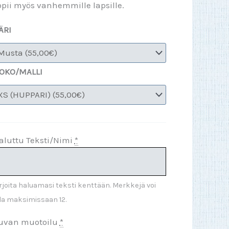
opii myös vanhemmille lapsille.
ÄRI
OKO/MALLI
aluttu Teksti/Nimi
*
rjoita haluamasi teksti kenttään. Merkkejä voi
la maksimissaan 12.
uvan muotoilu
*