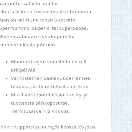
uunnattu isälle tai äidille,
alautusoikeus koskee mustaa hupparia,
ohon on valittuna teksti Superäiti,
upermummo, Superisi tai superpappa.
eksti muutetaan tikkukirjaimiksi
ainotekniikasta johtuen.
Maahantuojan varastolta noin 5
arkipäivää
Varmistathan saatavuuden ennen
tilausta, jos toimituksella on kiire
Muut värit mahdollisia kun kysyt
tuotteesta sähköpostitse.
Toimitusaika n. 2 viikkoa.
inkki: huppareita on myös koossa XS joka