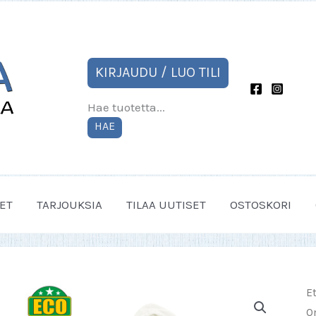
KIRJAUDU / LUO TILI
Hae tuotetta...
HAE
ET
TARJOUKSIA
TILAA UUTISET
OSTOSKORI
E
O