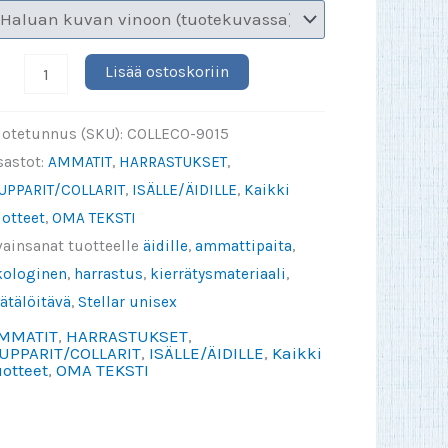
rtified
Lisää ostoskoriin
eima
malla
uotetunnus (SKU):
COLLECO-9015
kstillä
sastot:
AMMATIT
,
HARRASTUKSET
,
OLD
UPPARIT/COLLARIT
,
ISÄLLE/ÄIDILLE
,
Kaikki
UPPARI
uotteet
,
OMA TEKSTI
äärä
vainsanat tuotteelle
äidille
,
ammattipaita
,
kologinen
,
harrastus
,
kierrätysmateriaali
,
ätälöitävä
,
Stellar unisex
MMATIT
,
HARRASTUKSET
,
UPPARIT/COLLARIT
,
ISÄLLE/ÄIDILLE
,
Kaikki
uotteet
,
OMA TEKSTI