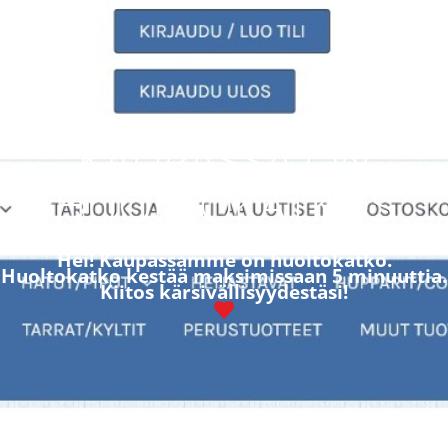
KAUPASSA ON
HUOLTOKATKOS
Hei! Kaupassamme on huoltokatko.
Huoltokatko kestää maksimissaan 5 minuuttia.
Kiitos kärsivällisyydestäsi!