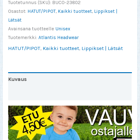
Tuotetunnus (SKU):
BUCO-23802
Kalastajanhattu
Osastot:
HATUT/PIPOT
,
Kaikki tuotteet
,
Lippikset |
Oliivi
Lätsät
määrä
Avainsana tuotteelle
Unisex
Tuotemerkki:
Atlantis Headwear
HATUT/PIPOT
,
Kaikki tuotteet
,
Lippikset | Lätsät
Kuvaus
Lisätiedot