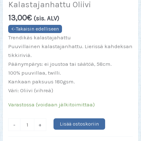
Kalastajanhattu Oliivi
13,00
€
(sis. ALV)
Trendikäs kalastajahattu
Puuvillainen kalastajanhattu. Lierissä kahdeksan
tikkiriviä.
Päänympärys: ei joustoa tai säätöä, 58cm.
100% puuvillaa, twilli.
Kankaan paksuus 180gsm.
Väri: Oliivi (vihreä)
Varastossa (voidaan jälkitoimittaa)
Atlantis
Lisää ostoskoriin
-
+
Bucket
Cotton