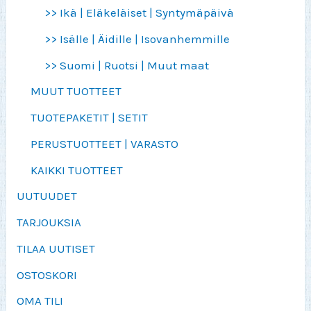
>> Ikä | Eläkeläiset | Syntymäpäivä
>> Isälle | Äidille | Isovanhemmille
>> Suomi | Ruotsi | Muut maat
MUUT TUOTTEET
TUOTEPAKETIT | SETIT
PERUSTUOTTEET | VARASTO
KAIKKI TUOTTEET
UUTUUDET
TARJOUKSIA
TILAA UUTISET
OSTOSKORI
OMA TILI