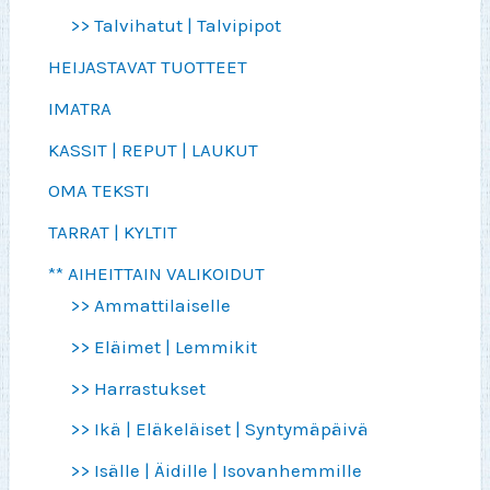
>> Talvihatut | Talvipipot
HEIJASTAVAT TUOTTEET
IMATRA
KASSIT | REPUT | LAUKUT
OMA TEKSTI
TARRAT | KYLTIT
** AIHEITTAIN VALIKOIDUT
>> Ammattilaiselle
>> Eläimet | Lemmikit
>> Harrastukset
>> Ikä | Eläkeläiset | Syntymäpäivä
>> Isälle | Äidille | Isovanhemmille