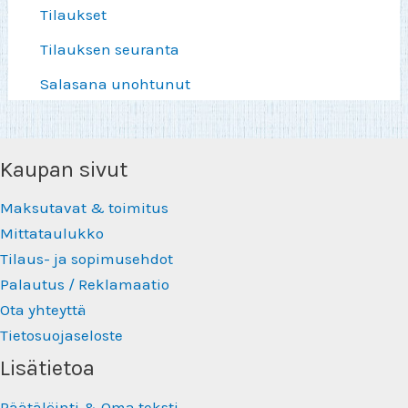
Tilaukset
Tilauksen seuranta
Salasana unohtunut
Kaupan sivut
Maksutavat & toimitus
Mittataulukko
Tilaus- ja sopimusehdot
Palautus / Reklamaatio
Ota yhteyttä
Tietosuojaseloste
Lisätietoa
Räätälöinti & Oma teksti