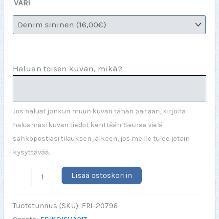
VÄRI
Haluan toisen kuvan, mikä?
Jos haluat jonkun muun kuvan tähän paitaan, kirjoita
haluamasi kuvan tiedot kenttään. Seuraa vielä
sähköpostiasi tilauksen jälkeen, jos meille tulee jotain
kysyttävää.
Älä
Lisää ostoskoriin
häiritse
minua
Tuotetunnus (SKU):
ERI-20796
kun