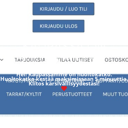
KAUPASSA ON
HUOLTOKATKOS
Hei! Kaupassamme on huoltokatko.
Huoltokatko kestää maksimissaan 5 minuuttia.
Kiitos kärsivällisyydestäsi!