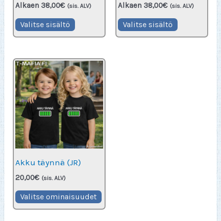
Alkaen
38,00
€
Alkaen
38,00
€
(sis. ALV)
(sis. ALV)
Valitse sisältö
Valitse sisältö
Akku täynnä (JR)
20,00
€
(sis. ALV)
Tällä
Valitse ominaisuudet
tuotteella
on