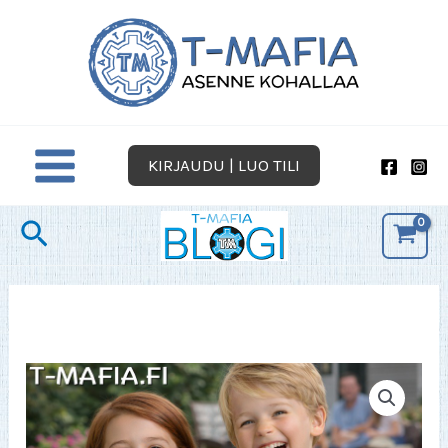
Siirry
sisältöön
KIRJAUDU | LUO TILI
Hae