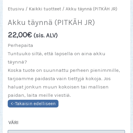
Etusivu
/
Kaikki tuotteet
/ Akku täynnä (PITKÄH JR)
Akku täynnä (PITKÄH JR)
22,00
€
(sis. ALV)
Perhepaita
Tuntuuko siltä, että lapsella on aina akku
täynnä?
Koska tuote on suunnattu perheen pienimmille,
tarjoamme paidasta vain tiettyjä kokoja. Jos
haluat jonkun muun kokoisen tai mallisen
paidan, laita meille viestiä.
VÄRI