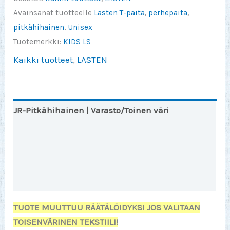
määrä
Avainsanat tuotteelle
Lasten T-paita
,
perhepaita
,
pitkähihainen
,
Unisex
Tuotemerkki:
KIDS LS
Kaikki tuotteet
,
LASTEN
JR-Pitkähihainen | Varasto/Toinen väri
JR-LSL Info
Lisätiedot
Arviot (0)
TUOTE MUUTTUU RÄÄTÄLÖIDYKSI JOS VALITAAN
TOISENVÄRINEN TEKSTIILI!