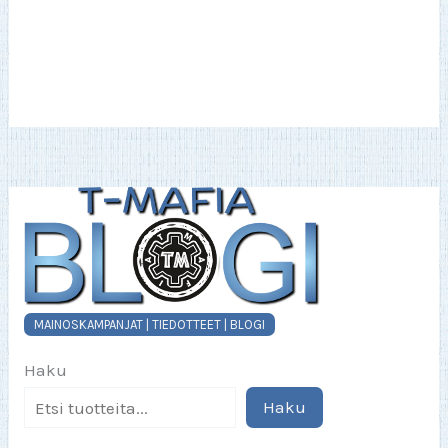
useampi
muunnelma.
Voit
tehdä
valinnat
tuotteen
sivulla.
MAINOSKAMPANJAT | TIEDOTTEET | BLOGI
Haku
Haku