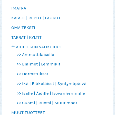
IMATRA
KASSIT | REPUT | LAUKUT
OMA TEKSTI
TARRAT | KYLTIT
** AIHEITTAIN VALIKOIDUT
>> Ammattilaiselle
>> Eläimet | Lemmikit
>> Harrastukset
>> Ikä | Eläkeläiset | Syntymäpäivä
>> Isälle | Äidille | Isovanhemmille
>> Suomi | Ruotsi | Muut maat
MUUT TUOTTEET