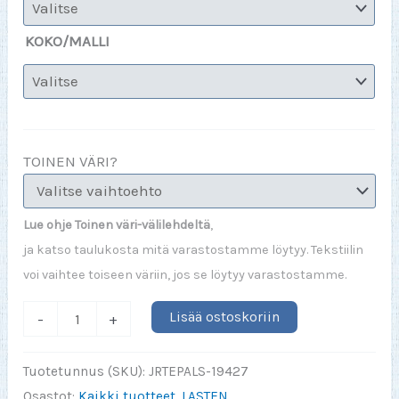
KOKO/MALLI
TOINEN VÄRI?
Lue ohje Toinen väri-välilehdeltä
,
ja katso taulukosta mitä varastostamme löytyy. Tekstiilin
voi vaihtee toiseen väriin, jos se löytyy varastostamme.
Akku
Lisää ostoskoriin
-
+
täynnä
(PITKÄH
Tuotetunnus (SKU):
JRTEPALS-19427
JR)
Osastot:
Kaikki tuotteet
,
LASTEN