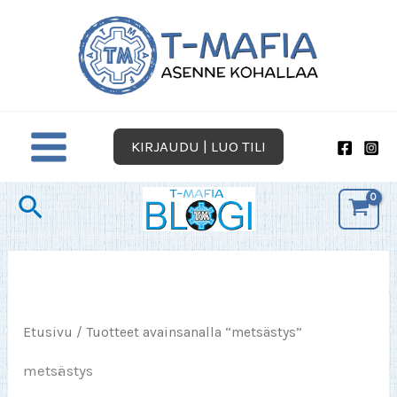
Siirry
sisältöön
KIRJAUDU | LUO TILI
Hae
Etusivu
/ Tuotteet avainsanalla “metsästys”
metsästys