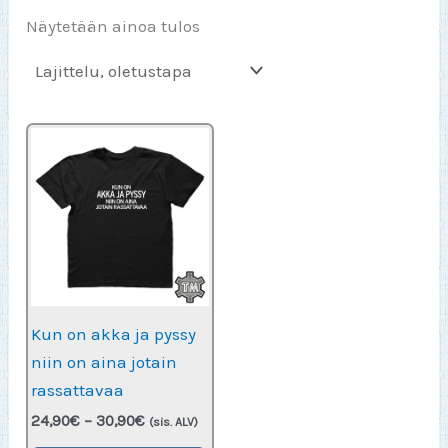
Näytetään ainoa tulos
Kun on akka ja pyssy
niin on aina jotain
rassattavaa
Hintaluokka:
24,90
€
–
30,90
€
(sis. ALV)
24,90€