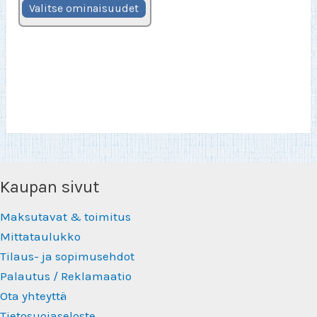
Tällä
-
Valitse ominaisuudet
30,90€
tuotteella
on
useampi
muunnelma.
Voit
tehdä
valinnat
tuotteen
sivulla.
Kaupan sivut
Maksutavat & toimitus
Mittataulukko
Tilaus- ja sopimusehdot
Palautus / Reklamaatio
Ota yhteyttä
Tietosuojaseloste