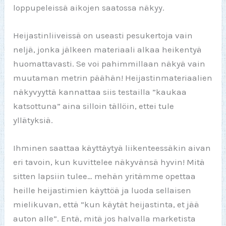
loppupeleissä aikojen saatossa näkyy.
Heijastinliiveissä on useasti pesukertoja vain
neljä, jonka jälkeen materiaali alkaa heikentyä
huomattavasti. Se voi pahimmillaan näkyä vain
muutaman metrin päähän! Heijastinmateriaalien
näkyvyyttä kannattaa siis testailla ”kaukaa
katsottuna” aina silloin tällöin, ettei tule
yllätyksiä.
Ihminen saattaa käyttäytyä liikenteessäkin aivan
eri tavoin, kun kuvittelee näkyvänsä hyvin! Mitä
sitten lapsiin tulee… mehän yritämme opettaa
heille heijastimien käyttöä ja luoda sellaisen
mielikuvan, että ”kun käytät heijastinta, et jää
auton alle”. Entä, mitä jos halvalla marketista