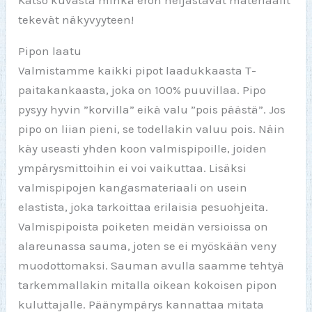
Katso kuvasta minkä eron heijastavat materiaalit
tekevät näkyvyyteen!
Pipon laatu
Valmistamme kaikki pipot laadukkaasta T-
paitakankaasta, joka on 100% puuvillaa. Pipo
pysyy hyvin ”korvilla” eikä valu ”pois päästä”. Jos
pipo on liian pieni, se todellakin valuu pois. Näin
käy useasti yhden koon valmispipoille, joiden
ympärysmittoihin ei voi vaikuttaa. Lisäksi
valmispipojen kangasmateriaali on usein
elastista, joka tarkoittaa erilaisia pesuohjeita.
Valmispipoista poiketen meidän versioissa on
alareunassa sauma, joten se ei myöskään veny
muodottomaksi. Sauman avulla saamme tehtyä
tarkemmallakin mitalla oikean kokoisen pipon
kuluttajalle. Päänympärys kannattaa mitata