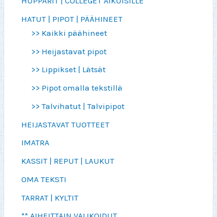
HUPPARIT | COLLEGET AIKUISILLE
HATUT | PIPOT | PÄÄHINEET
>> Kaikki päähineet
>> Heijastavat pipot
>> Lippikset | Lätsät
>> Pipot omalla tekstillä
>> Talvihatut | Talvipipot
HEIJASTAVAT TUOTTEET
IMATRA
KASSIT | REPUT | LAUKUT
OMA TEKSTI
TARRAT | KYLTIT
** AIHEITTAIN VALIKOIDUT