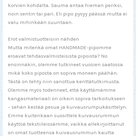
korvien kohdalta. Sauma antaa hieman periksi,
noin sentin tai pari. Eli pipo pysyy päässä mutta ei
valu mihinkään suuntaan.
Erot valmistuotteisiin nähden
Mutta mitenkä omat HANDMADE-pipomme
eroavat tehdasvalmisteisista pipoista? No
ensinnäkin, olemme tutkineet vuosien saatossa
mikä koko piposta on sopiva moneen päähän.
Tästä on tehty niin sanottua kenttätutkimusta.
Olemme myös todenneet, että käyttämämme
kangasmateriaali on oikein sopiva tarkoitukseen
– sehän kestää pesua ja kuivausrumpukäsittelyn.
Emme kuitenkaan suosittele kuivausrummun
käyttöä tekstiileissämme, vaikka allekirjoittanut
on omat tuotteensa kuivausrummun kautta