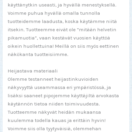
käyttänytkin useasti, ja hyvällä menestyksellä.
Voimme puhua hyvällä omalla tunnolla
tuotteidemme laadusta, koska käytämme niitä
itsekin. Tuotteemme eivät ole ”mitään helvetin
pikamuotia”, vaan kestävät vuosien käyttöä
oikein huollettuina! Meillä on siis myös eettinen
näkökanta tuotteisiimme.
Heijastava materiaali
Olemme testanneet heijastinkuvioiden
näkyvyyttä useammassa eri ympäristössä, ja
lisäksi saaneet pipojemme käyttäjiltä arvokasta
käytännön tietoa niiden toimivuudesta.
Tuotteemme näkyvät heidän mukaansa
kuulemma todella kauas ja erittäin hyvin!
Voimme siis olla tyytyväisiä, olemmehan