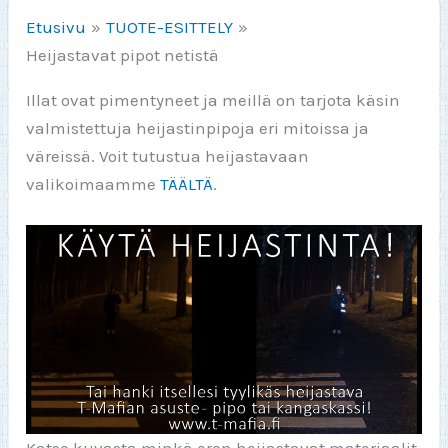
Etusivu
TUOTE-ESITTELY
Heijastavat pipot netistä
Illat ovat pimentyneet ja meillä on tarjota käsin
valmistettuja heijastinpipoja eri mitoissa ja
väreissä. Voit tutustua heijastavaan
valikoimaamme
TÄÄLTÄ
.