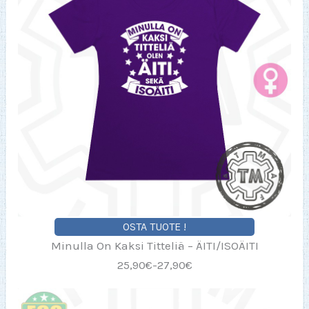
OSTA TUOTE !
Minulla On Kaksi Titteliä – ÄITI/ISOÄITI
25,90€-27,90€