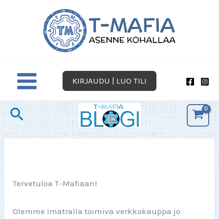
Siirry
sisältöön
KIRJAUDU | LUO TILI
Hae
Tervetuloa T-Mafiaan!
Olemme Imatralla toimiva verkkokauppa jo